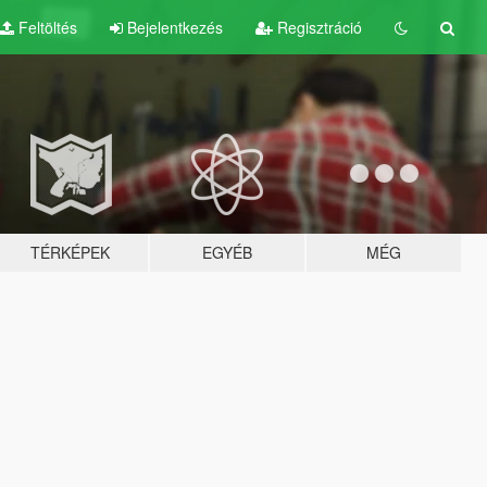
Feltöltés
Bejelentkezés
Regisztráció
TÉRKÉPEK
EGYÉB
MÉG