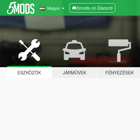
5mods on Discord
Magyar
ESZKÖZÖK
JÁRMŰVEK
FÉNYEZÉSEK