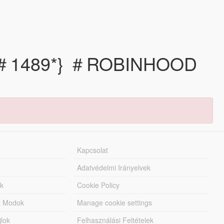
0 ＃1489*} ＃ROBINHOOD
Kapcsolat
Adatvédelmi Irányelvek
k
Cookie Policy
tt Modok
Manage cookie settings
jlok
Felhasználási Feltételek