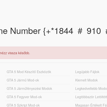
one Number {+*1844 ＃ 91
 nézz vissza később.
GTA 5 Mod Készítő Eszközök
Legújabb Fájlok
GTA 5 Jármű Mod-ok
Kiemelt Modok
GTA 5 Járműfényezési Modok
Legkedveltebb Modo
GTA 5 Fegyver Mod-ok
Legtöbbször Letöltö
GTA 5 Szkript Mod-ok
Magasan Értékelt Fá