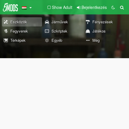
Show Adult
Bejelentkezés
Eszközök
Járművek
Fényezések
Fegyverek
Szkriptek
Játékos
Térképek
Egyéb
Még