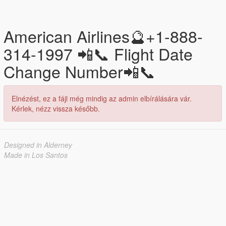
American Airlines🔮+1-888-
314-1997 📲📞 Flight Date
Change Number📲📞
Elnézést, ez a fájl még mindig az admin elbírálására vár.
Kérlek, nézz vissza később.
Designed in Alderney
Made in Los Santos