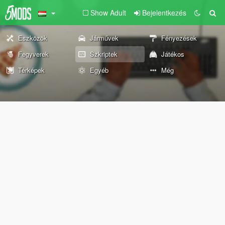
Show Adult
Bejelentkezés
Eszközök
Járművek
Fényezések
Fegyverek
Szkriptek
Játékos
Térképek
Egyéb
Még