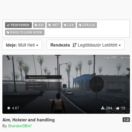
FEGYVEREK
ASI
.NET
LUA
GTALUA
RAGE PLUGIN HOOK
Ideje:
Múlt Heti
Rendezés
Legtöbbször Letöltött
4.67
294
12
Aim, Holster and handling
1.0
By
BrandonDB47