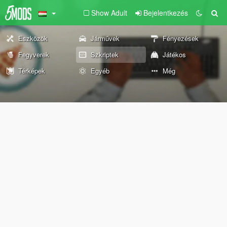
Show Adult
Bejelentkezés
Eszközök
Járművek
Fényezések
Fegyverek
Szkriptek
Játékos
Térképek
Egyéb
Még