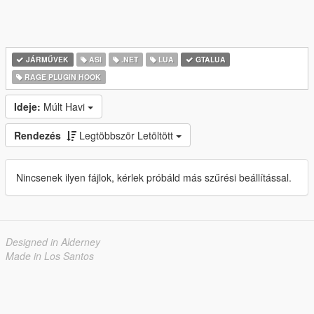
JÁRMŰVEK
ASI
.NET
LUA
GTALUA
RAGE PLUGIN HOOK
Ideje:
Múlt Havi
Rendezés
Legtöbbször Letöltött
Nincsenek ilyen fájlok, kérlek próbáld más szűrési beállítással.
Designed in Alderney
Made in Los Santos