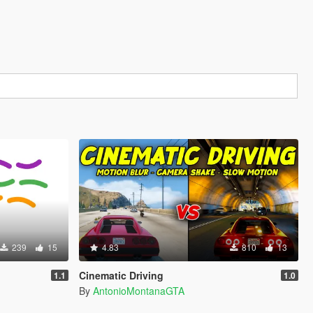
239
15
4.83
810
13
Cinematic Driving
1.1
1.0
By
AntonioMontanaGTA