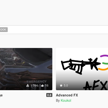
HOOK
1 394
16
5.0
ge
Advanced FX
0.8
By
Koukol