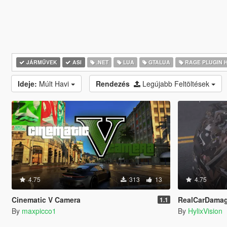
JÁRMŰVEK
ASI
.NET
LUA
GTALUA
RAGE PLUGIN 
Ideje:
Múlt Havi
Rendezés
Legújabb Feltöltések
4.75
313
13
4.75
Cinematic V Camera
RealCarDama
1.1
By
maxpicco1
By
HylixVision