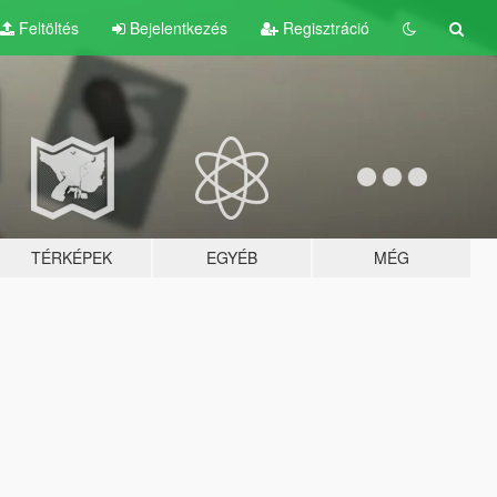
Feltöltés
Bejelentkezés
Regisztráció
TÉRKÉPEK
EGYÉB
MÉG