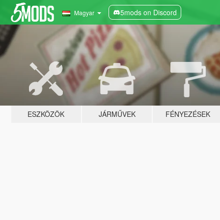
5mods on Discord
Magyar
ESZKÖZÖK
JÁRMŰVEK
FÉNYEZÉSEK