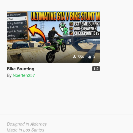
556
3
Bike Stunting
1.2
By
Noerten257
Designed in Alderney
Made in Los Santos