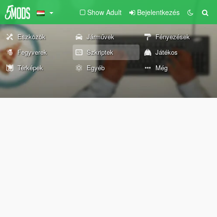
Show Adult
Bejelentkezés
Eszközök
Járművek
Fényezések
Fegyverek
Szkriptek
Játékos
Térképek
Egyéb
Még