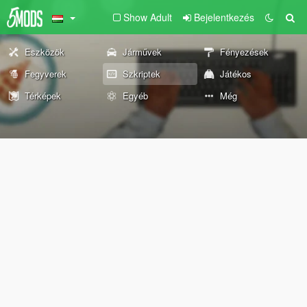
Show Adult
Bejelentkezés
Eszközök
Járművek
Fényezések
Fegyverek
Szkriptek
Játékos
Térképek
Egyéb
Még