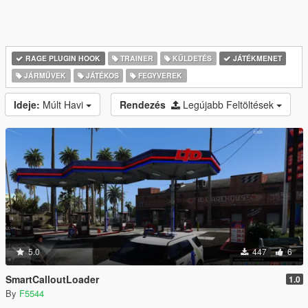
RAGE PLUGIN HOOK
TRAINER
KÜLDETÉS
JÁTÉKMENET
JÁRMŰVEK
JÁTÉKOS
FEGYVEREK
Ideje:
Múlt Havi
Rendezés
Legújabb Feltöltések
5.0
447
6
SmartCalloutLoader
1.0
By
F5544