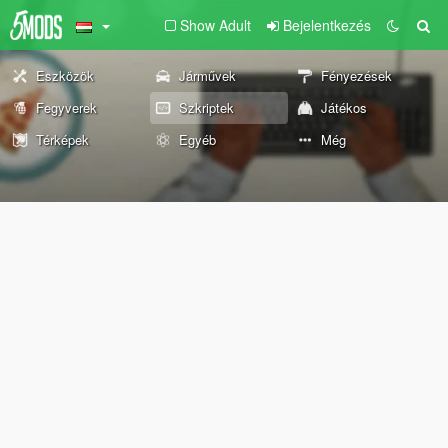
Show Adult
Bejelentkezés
Eszközök
Járművek
Fényezések
Fegyverek
Szkriptek
Játékos
Térképek
Egyéb
Még