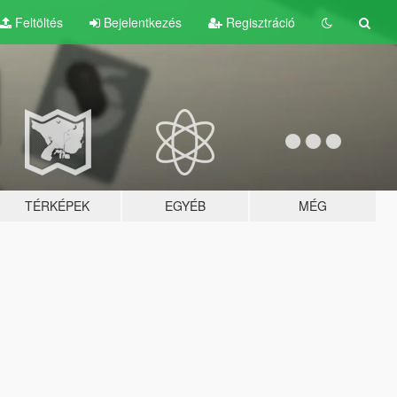
Feltöltés
Bejelentkezés
Regisztráció
TÉRKÉPEK
EGYÉB
MÉG