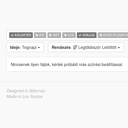
KÜLDETÉS
ASI
.NET
LUA
GTALUA
RAGE PLUGIN 
Ideje:
Tegnapi
Rendezés
Legtöbbször Letöltött
Nincsenek ilyen fájlok, kérlek próbáld más szűrési beállítással.
Designed in Alderney
Made in Los Santos