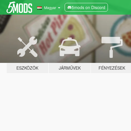
5mods on Discord
Magyar
ESZKÖZÖK
JÁRMŰVEK
FÉNYEZÉSEK