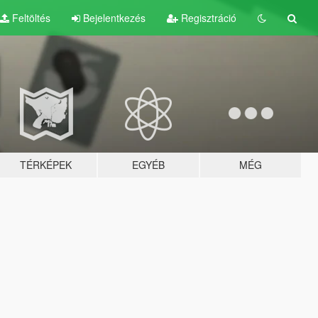
Feltöltés
Bejelentkezés
Regisztráció
TÉRKÉPEK
EGYÉB
MÉG