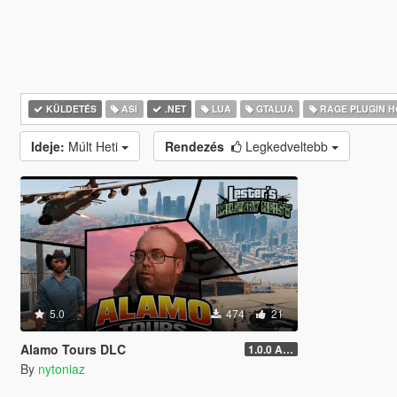
KÜLDETÉS
ASI
.NET
LUA
GTALUA
RAGE PLUGIN 
Ideje:
Múlt Heti
Rendezés
Legkedveltebb
5.0
474
21
Alamo Tours DLC
1.0.0 Alpha
By
nytoniaz