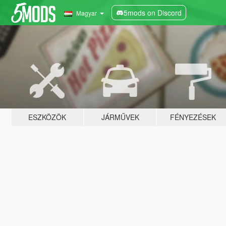
5mods on Discord
Magyar
ESZKÖZÖK
JÁRMŰVEK
FÉNYEZÉSEK