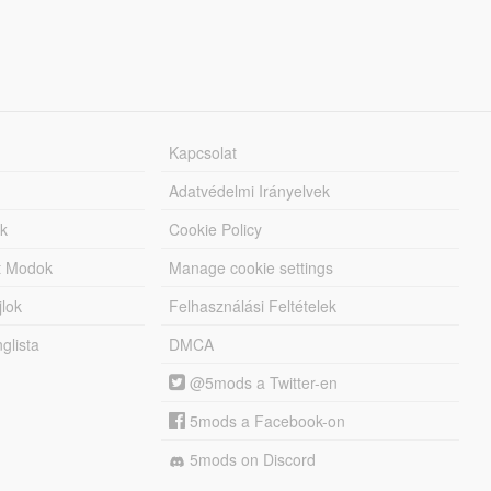
Kapcsolat
Adatvédelmi Irányelvek
k
Cookie Policy
tt Modok
Manage cookie settings
jlok
Felhasználási Feltételek
lista
DMCA
@5mods a Twitter-en
5mods a Facebook-on
5mods on Discord