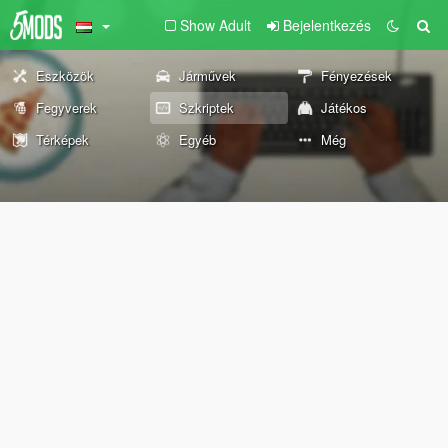
Show Adult
Bejelentkezés
Eszközök
Járművek
Fényezések
Fegyverek
Szkriptek
Játékos
Térképek
Egyéb
Még