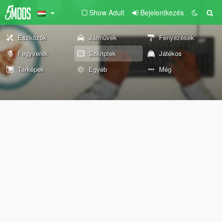
Show Adult
Bejelentkezés
Eszközök
Járművek
Fényezések
Fegyverek
Szkriptek
Játékos
Térképek
Egyéb
Még