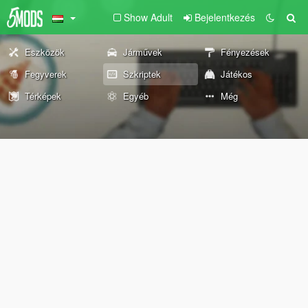
Show Adult
Bejelentkezés
Eszközök
Járművek
Fényezések
Fegyverek
Szkriptek
Játékos
Térképek
Egyéb
Még