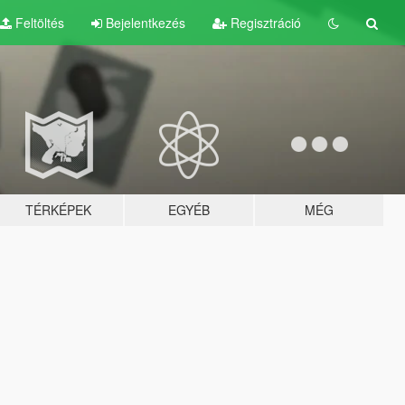
Feltöltés
Bejelentkezés
Regisztráció
TÉRKÉPEK
EGYÉB
MÉG