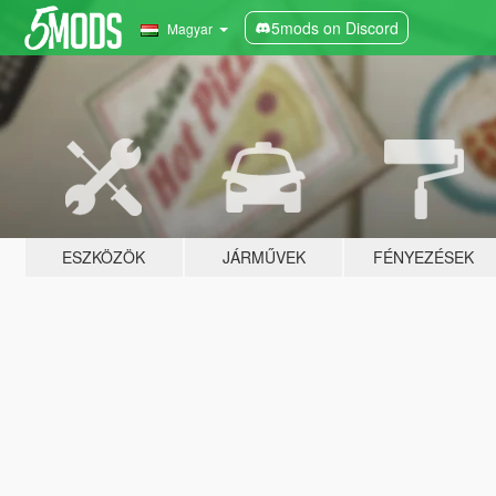
5mods on Discord
Magyar
ESZKÖZÖK
JÁRMŰVEK
FÉNYEZÉSEK