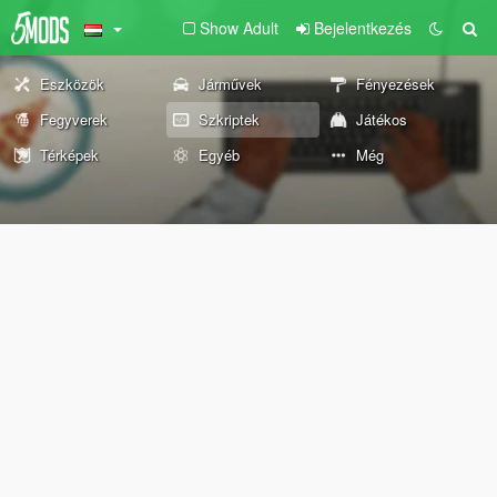
Show Adult
Bejelentkezés
Eszközök
Járművek
Fényezések
Fegyverek
Szkriptek
Játékos
Térképek
Egyéb
Még