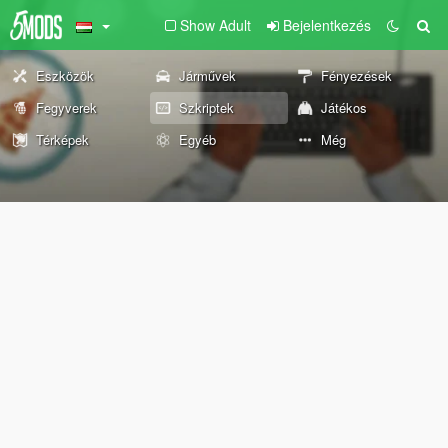
Show Adult
Bejelentkezés
Eszközök
Járművek
Fényezések
Fegyverek
Szkriptek
Játékos
Térképek
Egyéb
Még