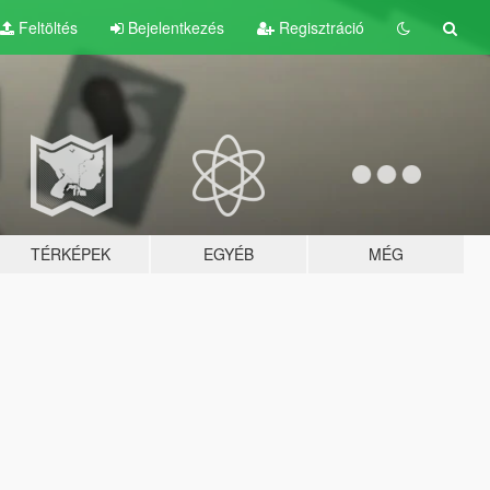
Feltöltés
Bejelentkezés
Regisztráció
TÉRKÉPEK
EGYÉB
MÉG