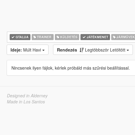
GTALUA
TRAINER
KÜLDETÉS
JÁTÉKMENET
JÁRMŰVE
Ideje:
Múlt Havi
Rendezés
Legtöbbször Letöltött
Nincsenek ilyen fájlok, kérlek próbáld más szűrési beállítással.
Designed in Alderney
Made in Los Santos