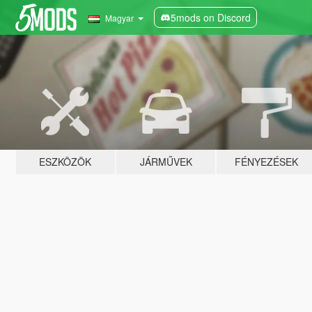
5mods on Discord
Magyar
ESZKÖZÖK
JÁRMŰVEK
FÉNYEZÉSEK