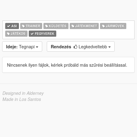
ASI
TRAINER
KÜLDETÉS
JÁTÉKMENET
JÁRMŰVEK
JÁTÉKOS
FEGYVEREK
Ideje:
Tegnapi
Rendezés
Legkedveltebb
Nincsenek ilyen fájlok, kérlek próbáld más szűrési beállítással.
Designed in Alderney
Made in Los Santos