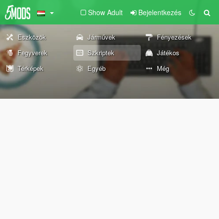
Show Adult
Bejelentkezés
Eszközök
Járművek
Fényezések
Fegyverek
Szkriptek
Játékos
Térképek
Egyéb
Még