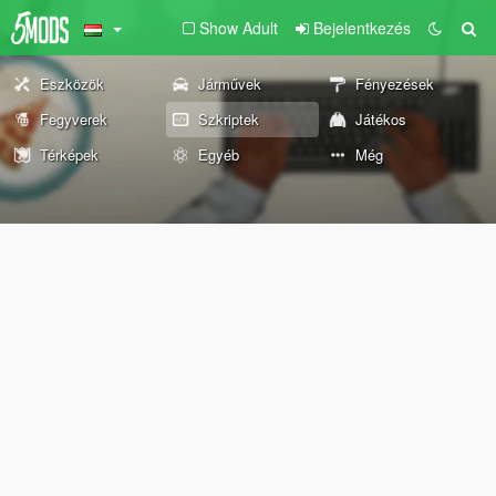
Show Adult
Bejelentkezés
Eszközök
Járművek
Fényezések
Fegyverek
Szkriptek
Játékos
Térképek
Egyéb
Még