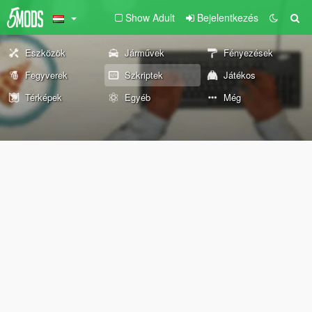
Show Adult
Bejelentkezés
Eszközök
Járművek
Fényezések
Fegyverek
Szkriptek
Játékos
Térképek
Egyéb
Még