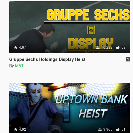
4.67
10 293
58
Gruppe Sechs Holdings Display Heist
1
By
M8T
4.92
9 965
51