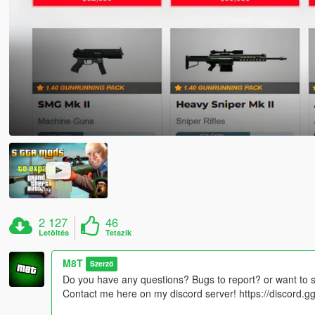
2 127
46
Letöltés
Tetszik
M8T
Szerző
Do you have any questions? Bugs to report? or want to 
Contact me here on my discord server! https://discord