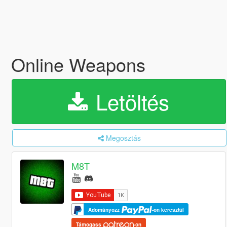
Online Weapons
Letöltés
Megosztás
M8T
Adományozz
-on keresztül
Támogass
-on