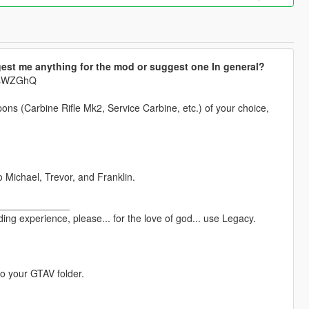
est me anything for the mod or suggest one In general?
krsWZGhQ
pons (Carbine Rifle Mk2, Service Carbine, etc.) of your choice,
o Michael, Trevor, and Franklin.
_____________
ng experience, please... for the love of god... use Legacy.
to your GTAV folder.