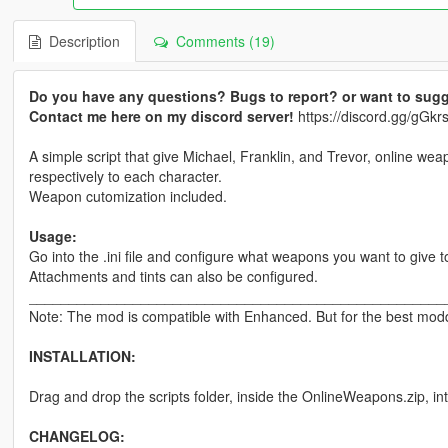
Description
Comments (19)
Do you have any questions? Bugs to report? or want to sugg
Contact me here on my discord server!
https://discord.gg/gG
A simple script that give Michael, Franklin, and Trevor, online wea
respectively to each character.
Weapon cutomization included.
Usage:
Go into the .ini file and configure what weapons you want to give t
Attachments and tints can also be configured.
____________________________________________________
Note: The mod is compatible with Enhanced. But for the best moddi
INSTALLATION:
Drag and drop the scripts folder, inside the OnlineWeapons.zip, in
CHANGELOG: