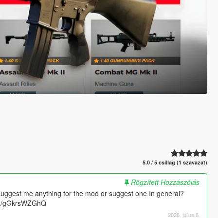
5.0 / 5 csillag (1 szavazat)
Rögzített Hozzászólás
suggest me anything for the mod or suggest one In general?
.gg/gGkrsWZGhQ
2026. július 6.