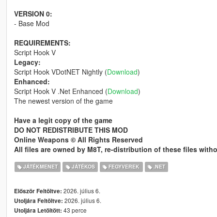
VERSION 0:
- Base Mod
REQUIREMENTS:
Script Hook V
Legacy:
Script Hook VDotNET Nightly (
Download
)
Enhanced:
Script Hook V .Net Enhanced (
Download
)
The newest version of the game
Have a legit copy of the game
DO NOT REDISTRIBUTE THIS MOD
Online Weapons © All Rights Reserved
All files are owned by M8T, re-distribution of these files wit
JÁTÉKMENET
JÁTÉKOS
FEGYVEREK
.NET
2026. július 6.
Először Feltöltve:
2026. július 6.
Utoljára Feltöltve:
43 perce
Utoljára Letöltött: