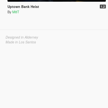
Uptown Bank Heist
1.2
By
M8T
Designed in Alderney
Made in Los Santos