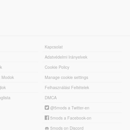
Kapcsolat
Adatvédelmi Irányelvek
k
Cookie Policy
tt Modok
Manage cookie settings
jlok
Felhasználási Feltételek
lista
DMCA
@5mods a Twitter-en
5mods a Facebook-on
5mods on Discord