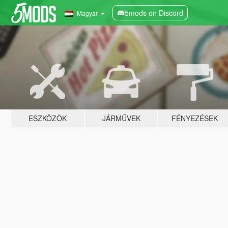
5mods on Discord
Magyar
ESZKÖZÖK
JÁRMŰVEK
FÉNYEZÉSEK