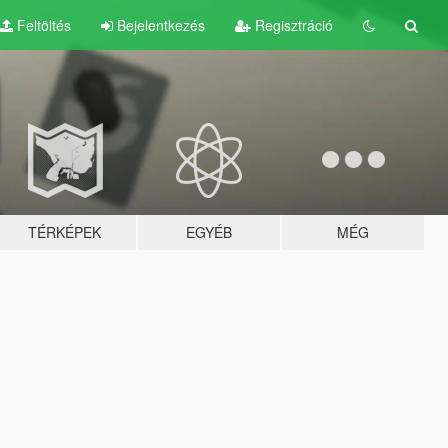
Feltöltés
Bejelentkezés
Regisztráció
TÉRKÉPEK
EGYÉB
MÉG