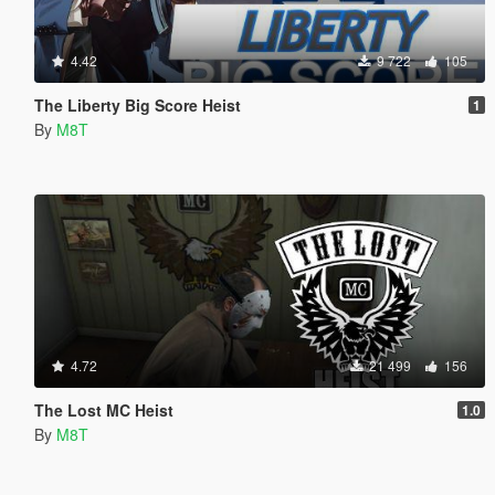
4.42
9 722
105
The Liberty Big Score Heist
1
By
M8T
4.72
21 499
156
The Lost MC Heist
1.0
By
M8T