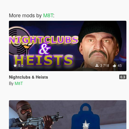
More mods by
M8T
:
5.0
3 718
45
Nightclubs & Heists
0.3
By
M8T