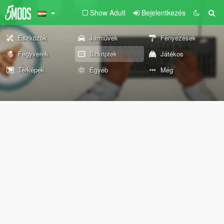
Show Adult
Bejelentkezés
Eszközök
Járművek
Fényezések
Fegyverek
Szkriptek
Játékos
Térképek
Egyéb
Még