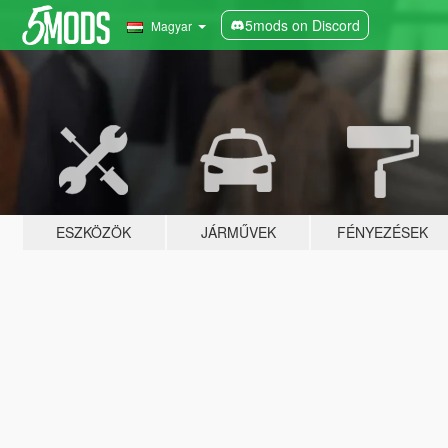
5mods on Discord
Magyar
ESZKÖZÖK
JÁRMŰVEK
FÉNYEZÉSEK