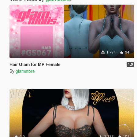
1 774
34
Hair Glam for MP Female
1.0
By
glamstore
5.0
7 773
101