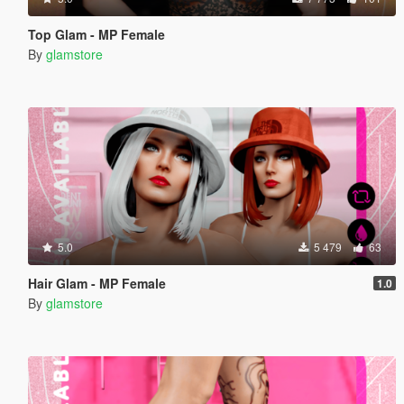
Top Glam - MP Female
By
glamstore
5.0
5 479
63
Hair Glam - MP Female
1.0
By
glamstore