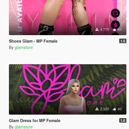
4 770
61
Shoes Glam - MP Female
1.0
By
glamstore
2 325
40
Glam Dress for MP Female
1.0
By
glamstore