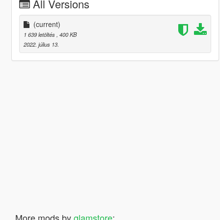
All Versions
(current)
1 639 letöltés
, 400 KB
2022. július 13.
More mods by
glamstore
: