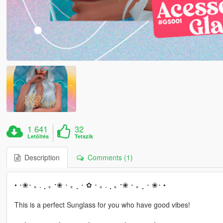
1 641
32
Letöltés
Tetszik
Description
Comments (1)
• ･❀･ ｡ . ⡀｡⠐❀ ･ ｡ ⡀･ ✿ ･ ｡ . ⡀｡⠐❀ ･ ｡ ⡀･ ❀･ •
This is a perfect Sunglass for you who have good vibes!