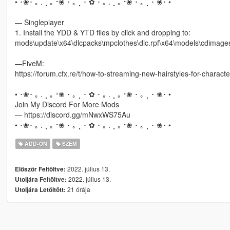
• ･❀･ ｡ . ⡀｡⠐❀ ･ ｡ ⡀･ ✿ ･ ｡ . ⡀｡⠐❀ ･ ｡ ⡀･ ❀･ •
— Singleplayer
1. Install the YDD & YTD files by click and dropping to:
mods\update\x64\dlcpacks\mpclothes\dlc.rpf\x64\models\cdimag
—FiveM:
https://forum.cfx.re/t/how-to-streaming-new-hairstyles-for-chara
• ･❀･ ｡ . ⡀｡⠐❀ ･ ｡ ⡀･ ✿ ･ ｡ . ⡀｡⠐❀ ･ ｡ ⡀･ ❀･ •
Join My Discord For More Mods
— https://discord.gg/mNwxWS75Au
• ･❀･ ｡ . ⡀｡⠐❀ ･ ｡ ⡀･ ✿ ･ ｡ . ⡀｡⠐❀ ･ ｡ ⡀･ ❀･ •
ADD-ON
SZEM
2022. július 13.
Először Feltöltve:
2022. július 13.
Utoljára Feltöltve:
21 órája
Utoljára Letöltött: