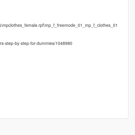
es\mpclothes_female.rpf\mp_f_freemode_01_mp_f_clothes_01
cters-step-by-step-for-dummies/1048980