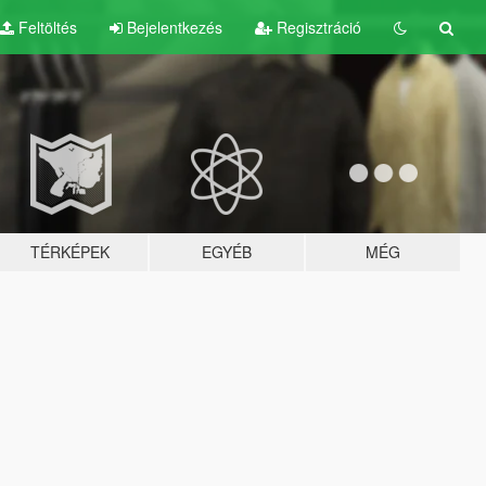
Feltöltés
Bejelentkezés
Regisztráció
TÉRKÉPEK
EGYÉB
MÉG