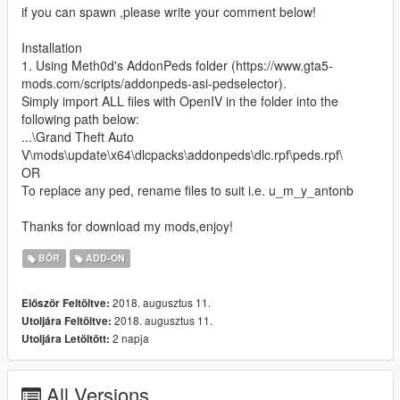
if you can spawn ,please write your comment below!
Installation
1. Using Meth0d's AddonPeds folder (https://www.gta5-
mods.com/scripts/addonpeds-asi-pedselector).
Simply import ALL files with OpenIV in the folder into the
following path below:
...\Grand Theft Auto
V\mods\update\x64\dlcpacks\addonpeds\dlc.rpf\peds.rpf\
OR
To replace any ped, rename files to suit i.e. u_m_y_antonb
Thanks for download my mods,enjoy!
BŐR
ADD-ON
2018. augusztus 11.
Először Feltöltve:
2018. augusztus 11.
Utoljára Feltöltve:
2 napja
Utoljára Letöltött:
All Versions