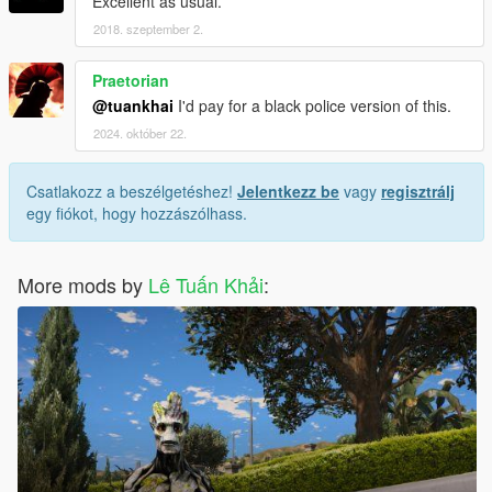
Excellent as usual.
2018. szeptember 2.
Praetorian
@tuankhai
I'd pay for a black police version of this.
2024. október 22.
Csatlakozz a beszélgetéshez!
Jelentkezz be
vagy
regisztrálj
egy fiókot, hogy hozzászólhass.
More mods by
Lê Tuấn Khải
: