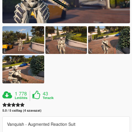
1 778
43
Letöltés
Tetszik
5.0 / 5 csillag (4 szavazat)
Vanquish - Augmented Reaction Suit