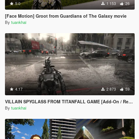
5.0
1 153
26
[Face Motion] Groot from Guardians of The Galaxy movie
By
tuankhai
4.17
2 873
59
VILLAIN SPYGLASS FROM TITANFALL GAME [Add-On / Replace PED] 1.0
By
tuankhai