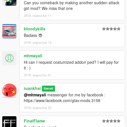
Can you comeback by making another sudden attack
girl mod? We miss that one
2018. augusztus 11.
bloodykills
Badass 😎
2018. augusztus 13.
mltmayali
Hi can I request costumized addon ped? I will pay for
it : )
2018. augusztus 21.
tuankhai
Szerző
@mltmayali
messenger for me by facebook :
https://www.facebook.com/gtav.mods.3158
2018. augusztus 22.
FinalFlame