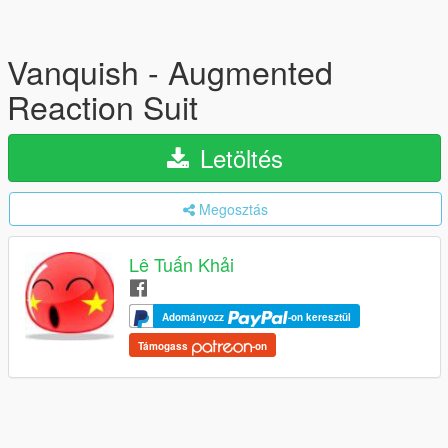
Vanquish - Augmented
Reaction Suit
Letöltés
Megosztás
Lê Tuấn Khải
Adományozz
-on keresztül
Támogass
-on