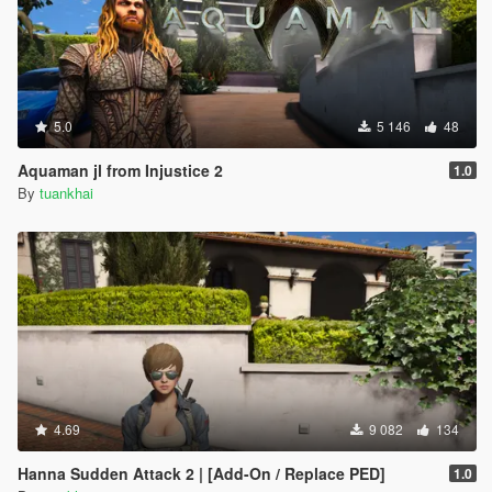
5.0
5 146
48
Aquaman jl from Injustice 2
1.0
By
tuankhai
4.69
9 082
134
Hanna Sudden Attack 2 | [Add-On / Replace PED]
1.0