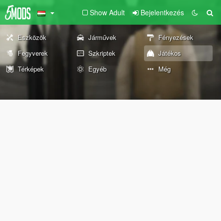
Show Adult
Bejelentkezés
Eszközök
Járművek
Fényezések
Fegyverek
Szkriptek
Játékos
Térképek
Egyéb
Még