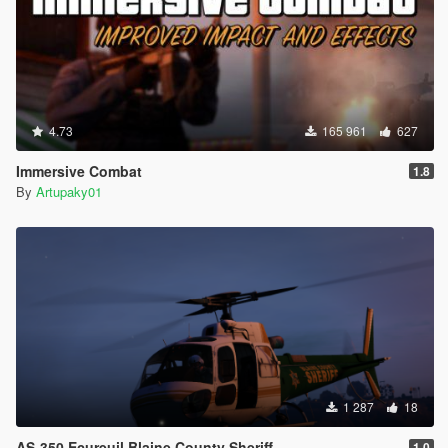
4.73
165 961
627
Immersive Combat
1.8
By
Artupaky01
1 287
18
AS-350 Ecureuil Blaine County Sheriff
1.0