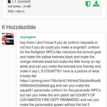
componentpeds_p to
1.1
(current)
mods\update\x64\dlcpacks\rde\dlc.rpf\rde_componentpeds_p.r
838 letöltés
, 30 MB
pf
2022. május 2.
6 Hozzászólás
royrogers
hay there i don't know if you do uniform requests or
not but if you do could you make a engine51 uniform
for the firefighter NPC's like retexture the turnout gear
and make the yellow helmets black and make the
orange helmets black but make the little hump on top
white and can you make the helmets lore friendly and
make it say L.S COUNTY51 here is a picture of what
it looks like
https://i.pinimg.com/736x/dc/67/b5/dc67b5c4b4ffcad8
0f38b02e03cd5eb6.jpg and can you make the
squad51 paramedic uniform for the paramedic NPC's
but can you make the arm patch sat COUNTY OF
LOS SANTOS FIRE DEPT PARAMEDIC and can you
make the paramedics spawn without the hat if