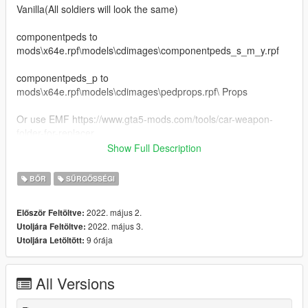
Vanilla(All soldiers will look the same)
componentpeds to
mods\x64e.rpf\models\cdimages\componentpeds_s_m_y.rpf
componentpeds_p to
mods\x64e.rpf\models\cdimages\pedprops.rpf\ Props
Or use EMF https://www.gta5-mods.com/tools/car-weapon-
folder-for-replacer
Show Full Description
VED
BŐR
SŰRGŐSSÉGI
componentpeds to
mods\update\x64\dlcpacks\ved\dlc.rpf\x64\models\cdimages\pe
2022. május 2.
Először Feltöltve:
dcomposition.rpf
2022. május 3.
Utoljára Feltöltve:
9 órája
Utoljára Letöltött:
RDE
componentpeds to
All Versions
mods\update\x64\dlcpacks\rde\dlc.rpf\rde_componentpeds.rpf