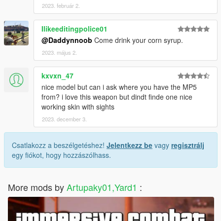
2023. február 2.
Ilikeeditingpolice01
@Daddynnoob
Come drink your corn syrup.
2023. május 2.
kxvxn_47
nice model but can i ask where you have the MP5
from? i love this weapon but dindt finde one nice
working skin with sights
2023. december 3.
Csatlakozz a beszélgetéshez!
Jelentkezz be
vagy
regisztrálj
egy fiókot, hogy hozzászólhass.
More mods by
Artupaky01,Yard1
: