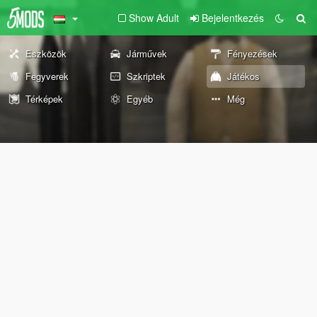
Show Adult
Bejelentkezés
Eszközök
Járművek
Fényezések
Fegyverek
Szkriptek
Játékos
Térképek
Egyéb
Még