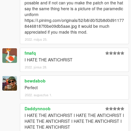
posable and if not can you make the patch on the hat
say the same thing here is a picture of the paramedic
uniform
https://i.pinimg.com/originals/52/b8/d0/52b8d0d91177
84468187f0be09db5aae.jpg it would be much
appreciated if you made this mod.
2022. május 25.
fmafq
I HATE THE ANTICHRIST
2022. június 28.
bewdabob
Perfect
2022. augusztus 1.
Daddynnoob
I HATE THE ANTICHRIST I HATE THE ANTICHRIST I
HATE THE ANTICHRIST I HATE THE ANTICHRIST I
HATE THE ANTICHRIST