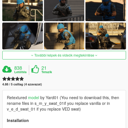
További képek és videók megtekintése
838
21
Letöltés
Tetszik
4.88 / 5 csillag (4 szavazat)
Retextured
model
by Yard01 (You need to download this, then
rename files in s_m_y_swat_01if you replace vanilla or in
v_e_d_swat_01 if you replace VED swat)
Installation