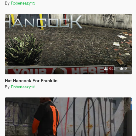
By
Roberteazy13
652
9
Hat Hancock For Franklin
By
Roberteazy13