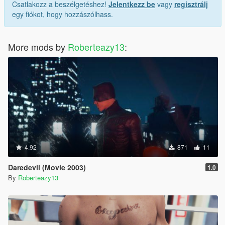
Csatlakozz a beszélgetéshez!
Jelentkezz be
vagy
regisztrálj
egy fiókot, hogy hozzászólhass.
More mods by
Roberteazy13
:
4.92
871
11
Daredevil (Movie 2003)
1.0
By
Roberteazy13