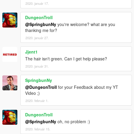
2020. január 17.
DungeonTroll
@SpringbunNy
you're welcome? what are you
thanking me for?
2020. január 27.
Jjent1
The hair isn't green. Can I get help please?
2020. január 31.
SpringbunNy
@DungeonTroll
for your Feedback about my YT
Video ;)
2020. február 1.
DungeonTroll
@SpringbunNy
oh, no problem :)
2020. február 15.