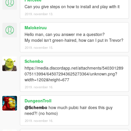
Can you give steps on how to install and play with it
2019. november 13.
Malokeiruu
Hello man, can you answer me a question?
My model isn't green-haired, how can I put in Trevor?
2019. november 15.
Schembo
https://media.discordapp.net/attachments/540301289
075113994/645072943625273364/unknown.png?
width=1202&height=677
2019. november 16.
DungeonTroll
@Schembo
how much pubic hair does this guy
need?! (no homo)
2019. november 16.