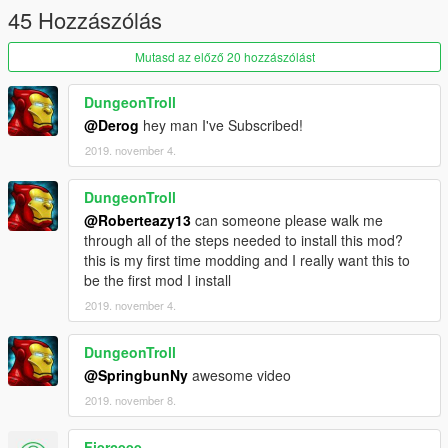
45 Hozzászólás
Mutasd az előző 20 hozzászólást
DungeonTroll
@Derog
hey man I've Subscribed!
2019. november 4.
DungeonTroll
@Roberteazy13
can someone please walk me
through all of the steps needed to install this mod?
this is my first time modding and I really want this to
be the first mod I install
2019. november 4.
DungeonTroll
@SpringbunNy
awesome video
2019. november 8.
Fierceee