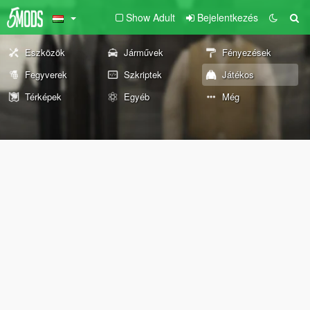
Show Adult
Bejelentkezés
Eszközök
Járművek
Fényezések
Fegyverek
Szkriptek
Játékos
Térképek
Egyéb
Még