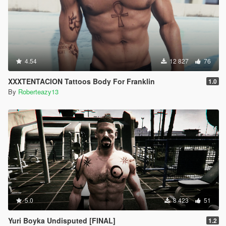
4.54
12 827
76
XXXTENTACION Tattoos Body For Franklin
1.0
By
Roberteazy13
5.0
8 423
51
Yuri Boyka Undisputed [FINAL]
1.2