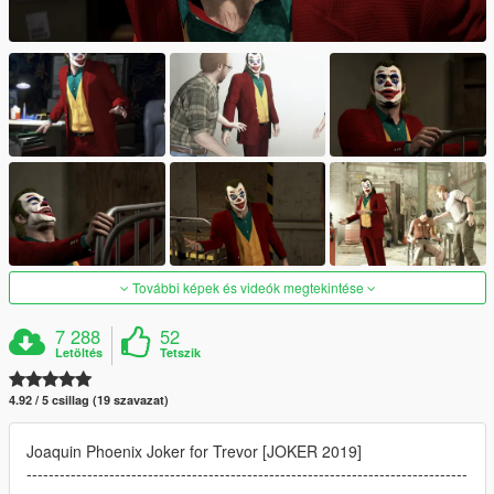
További képek és videók megtekintése
7 288
52
Letöltés
Tetszik
4.92 / 5 csillag (19 szavazat)
Joaquin Phoenix Joker for Trevor [JOKER 2019]
--------------------------------------------------------------------------------