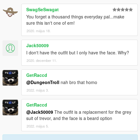
SwagSeSwagat
You forget a thousand things everyday pal...make
sure this isn't one of em!
2020. május 18.
Jack50009
I don't have the outfit but I only have the face. Why?
2020. december 11.
GetRaccd
@DungeonTroll
nah bro that homo
2022. május 3.
GetRaccd
@Jack50009
The outfit is a replacement for the grey
suit of trevor, and the face is a beard option
2022. május 5.