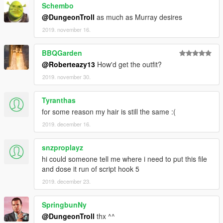
Schembo
@DungeonTroll
as much as Murray desires
2019. november 16.
BBQGarden
@Roberteazy13
How'd get the outfit?
2019. november 30.
Tyranthas
for some reason my hair is still the same :(
2019. december 16.
snzproplayz
hi could someone tell me where i need to put this file
and dose it run of script hook 5
2019. december 23.
SpringbunNy
@DungeonTroll
thx ^^