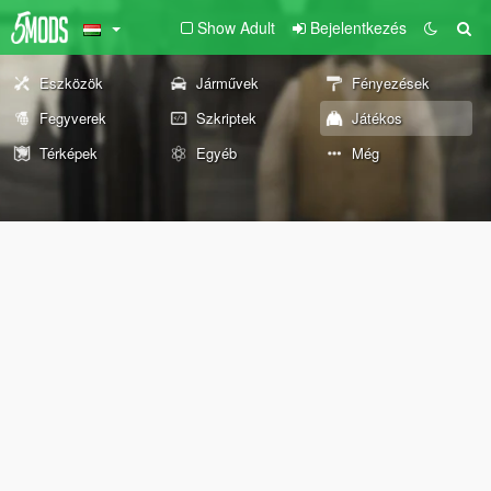
Show Adult
Bejelentkezés
Eszközök
Járművek
Fényezések
Fegyverek
Szkriptek
Játékos
Térképek
Egyéb
Még