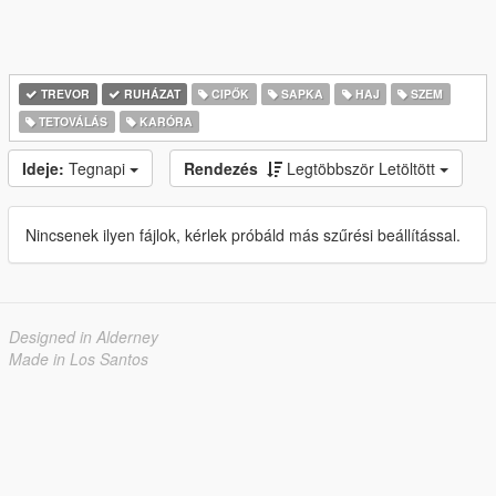
TREVOR
RUHÁZAT
CIPŐK
SAPKA
HAJ
SZEM
TETOVÁLÁS
KARÓRA
Ideje:
Tegnapi
Rendezés
Legtöbbször Letöltött
Nincsenek ilyen fájlok, kérlek próbáld más szűrési beállítással.
Designed in Alderney
Made in Los Santos