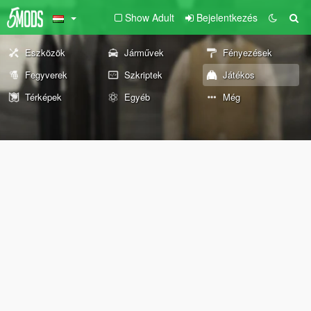
Show Adult
Bejelentkezés
Eszközök
Járművek
Fényezések
Fegyverek
Szkriptek
Játékos
Térképek
Egyéb
Még