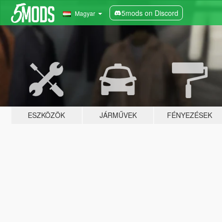
5mods on Discord
Magyar
ESZKÖZÖK
JÁRMŰVEK
FÉNYEZÉSEK