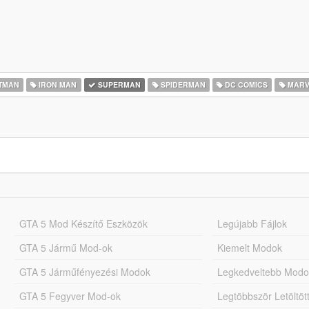
TMAN
IRON MAN
SUPERMAN
SPIDERMAN
DC COMICS
MARV
GTA 5 Mod Készítő Eszközök
Legújabb Fájlok
GTA 5 Jármű Mod-ok
Kiemelt Modok
GTA 5 Járműfényezési Modok
Legkedveltebb Modo
GTA 5 Fegyver Mod-ok
Legtöbbször Letöltö