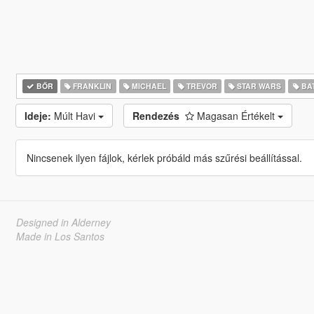
BŐR
FRANKLIN
MICHAEL
TREVOR
STAR WARS
BA
Ideje:
Múlt Havi
Rendezés
Magasan Értékelt
Nincsenek ilyen fájlok, kérlek próbáld más szűrési beállítással.
Designed in Alderney
Made in Los Santos