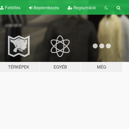
Feltöltés
Bejelentkezés
Regisztráció
TÉRKÉPEK
EGYÉB
MÉG