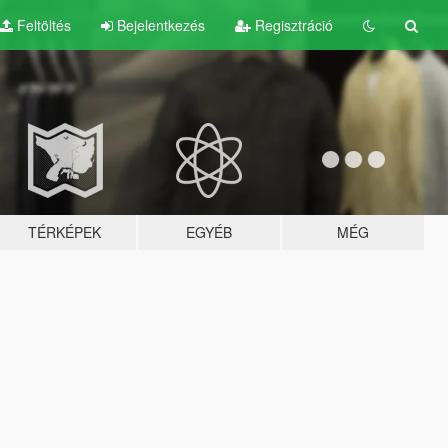
Feltöltés
Bejelentkezés
Regisztráció
TÉRKÉPEK
EGYÉB
MÉG