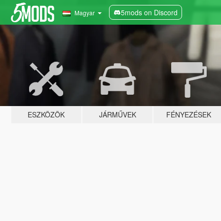
5mods on Discord
Magyar
ESZKÖZÖK
JÁRMŰVEK
FÉNYEZÉSEK