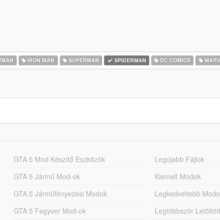
TMAN
IRON MAN
SUPERMAN
SPIDERMAN
DC COMICS
MARV
GTA 5 Mod Készítő Eszközök
Legújabb Fájlok
GTA 5 Jármű Mod-ok
Kiemelt Modok
GTA 5 Járműfényezési Modok
Legkedveltebb Modo
GTA 5 Fegyver Mod-ok
Legtöbbször Letöltö