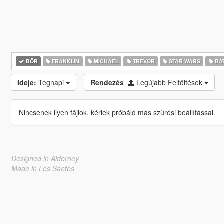
BŐR
FRANKLIN
MICHAEL
TREVOR
STAR WARS
BA
Ideje:
Tegnapi
Rendezés
Legújabb Feltöltések
Nincsenek ilyen fájlok, kérlek próbáld más szűrési beállítással.
Designed in Alderney
Made in Los Santos