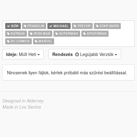
BŐR
FRANKLIN
MICHAEL
TREVOR
STAR WARS
BATMAN
IRON MAN
SUPERMAN
SPIDERMAN
DC COMICS
MARVEL
Ideje:
Múlt Heti
Rendezés
Legújabb Verziók
Nincsenek ilyen fájlok, kérlek próbáld más szűrési beállítással.
Designed in Alderney
Made in Los Santos