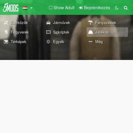
Show Adult
Bejelentkezés
Eszközök
Járművek
Fényezések
Fegyverek
Szkriptek
Játékos
Térképek
Egyéb
Még