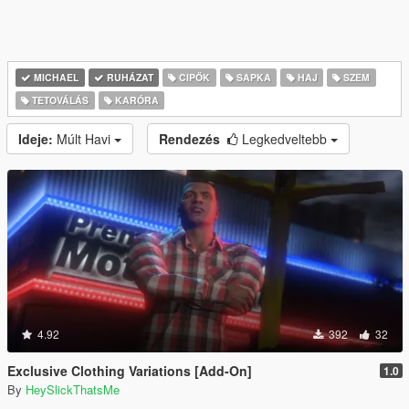
MICHAEL
RUHÁZAT
CIPŐK
SAPKA
HAJ
SZEM
TETOVÁLÁS
KARÓRA
Ideje:
Múlt Havi
Rendezés
Legkedveltebb
4.92
392
32
Exclusive Clothing Variations [Add-On]
1.0
By
HeySlickThatsMe