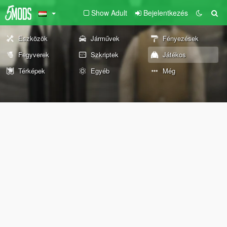
Show Adult
Bejelentkezés
Eszközök
Járművek
Fényezések
Fegyverek
Szkriptek
Játékos
Térképek
Egyéb
Még