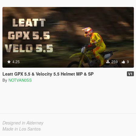
4.25
259
9
Leatt GPX 5.5 & Velocity 5.5 Helmet MP & SP
V1
By
NOTVAN0SS
Designed in Alderney
Made in Los Santos