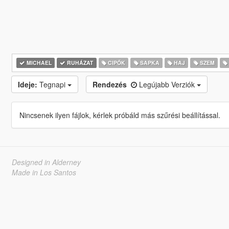
MICHAEL
RUHÁZAT
CIPŐK
SAPKA
HAJ
SZEM
Ideje:
Tegnapi
Rendezés
Legújabb Verziók
Nincsenek ilyen fájlok, kérlek próbáld más szűrési beállítással.
Designed in Alderney
Made in Los Santos