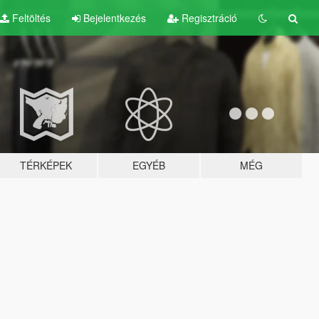
Feltöltés
Bejelentkezés
Regisztráció
TÉRKÉPEK
EGYÉB
MÉG