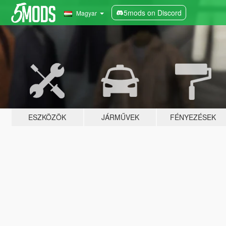
5mods on Discord
Magyar
ESZKÖZÖK
JÁRMŰVEK
FÉNYEZÉSEK