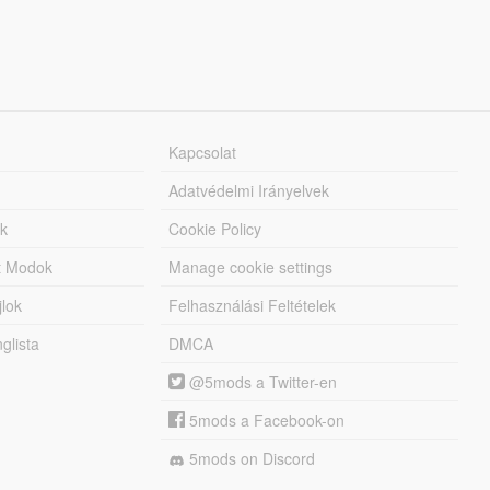
Kapcsolat
Adatvédelmi Irányelvek
k
Cookie Policy
tt Modok
Manage cookie settings
jlok
Felhasználási Feltételek
lista
DMCA
@5mods a Twitter-en
5mods a Facebook-on
5mods on Discord