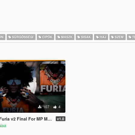
ON
SŰRGŐSSÉGI
CIPŐK
MASZK
SISAK
HAJ
SZEM
T
107
4
uria v2 Final For MP Male
v1.0
Naa