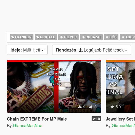
FRANKLIN
MICHAEL
TREVOR
RUHÁZAT
BŐR
ADD-
Ideje:
Múlt Heti
Rendezés
Legújabb Feltöltések
9
2
5.0
Chain EXTREME For MP Male
Jewellery Set F
v1.0
By
GiancaMasNaa
By
GiancaMas