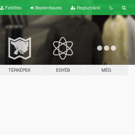
Feltöltés
Bejelentkezés
Regisztráció
TÉRKÉPEK
EGYÉB
MÉG