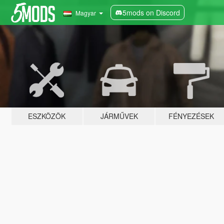
5mods on Discord
Magyar
ESZKÖZÖK
JÁRMŰVEK
FÉNYEZÉSEK