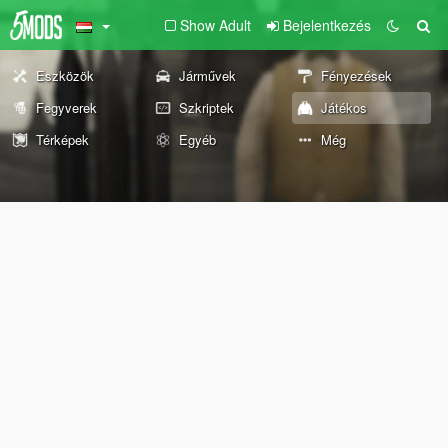
Show Adult
Bejelentkezés
Eszközök
Járművek
Fényezések
Fegyverek
Szkriptek
Játékos
Térképek
Egyéb
Még