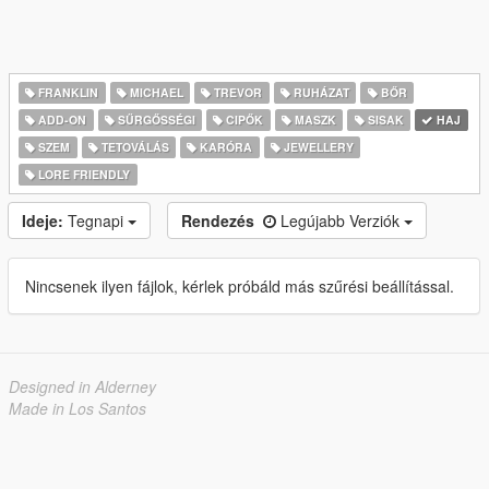
FRANKLIN
MICHAEL
TREVOR
RUHÁZAT
BŐR
ADD-ON
SŰRGŐSSÉGI
CIPŐK
MASZK
SISAK
HAJ
SZEM
TETOVÁLÁS
KARÓRA
JEWELLERY
LORE FRIENDLY
Ideje:
Tegnapi
Rendezés
Legújabb Verziók
Nincsenek ilyen fájlok, kérlek próbáld más szűrési beállítással.
Designed in Alderney
Made in Los Santos