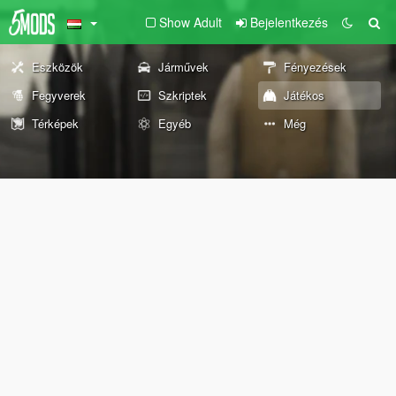
Show Adult
Bejelentkezés
Eszközök
Járművek
Fényezések
Fegyverek
Szkriptek
Játékos
Térképek
Egyéb
Még