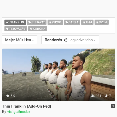
FRANKLIN
RUHÁZAT
CIPŐK
SAPKA
HAJ
SZEM
TETOVÁLÁS
KARÓRA
Ideje:
Múlt Heti
Rendezés
Legkedveltebb
5.0
281
7
Thin Franklin [Add-On Ped]
1
By
visitgta5modex