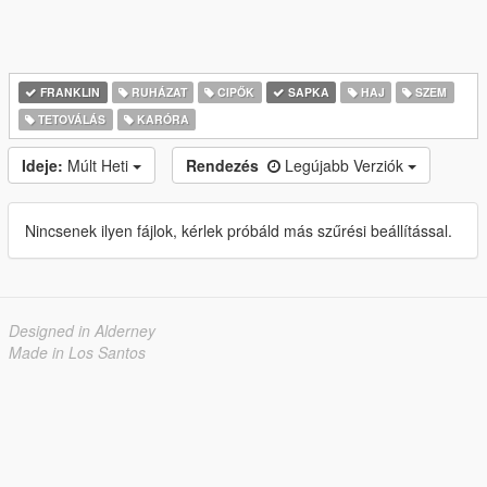
FRANKLIN
RUHÁZAT
CIPŐK
SAPKA
HAJ
SZEM
TETOVÁLÁS
KARÓRA
Ideje:
Múlt Heti
Rendezés
Legújabb Verziók
Nincsenek ilyen fájlok, kérlek próbáld más szűrési beállítással.
Designed in Alderney
Made in Los Santos