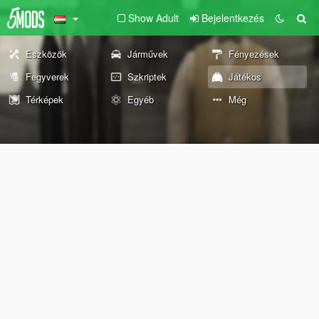
Show Adult
Bejelentkezés
Eszközök
Járművek
Fényezések
Fegyverek
Szkriptek
Játékos
Térképek
Egyéb
Még