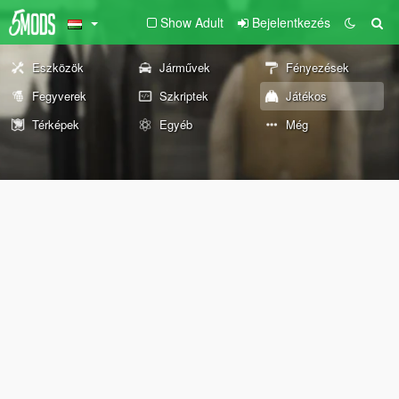
Show Adult
Bejelentkezés
Eszközök
Járművek
Fényezések
Fegyverek
Szkriptek
Játékos
Térképek
Egyéb
Még