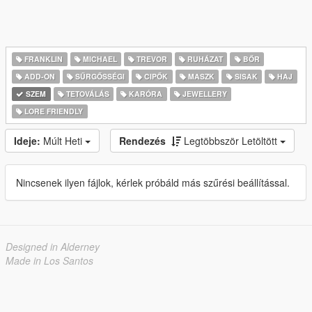
FRANKLIN
MICHAEL
TREVOR
RUHÁZAT
BŐR
ADD-ON
SŰRGŐSSÉGI
CIPŐK
MASZK
SISAK
HAJ
SZEM
TETOVÁLÁS
KARÓRA
JEWELLERY
LORE FRIENDLY
Ideje:
Múlt Heti
Rendezés
Legtöbbször Letöltött
Nincsenek ilyen fájlok, kérlek próbáld más szűrési beállítással.
Designed in Alderney
Made in Los Santos