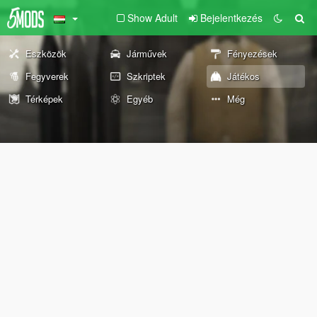
Show Adult
Bejelentkezés
Eszközök
Járművek
Fényezések
Fegyverek
Szkriptek
Játékos
Térképek
Egyéb
Még