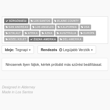
SŰRGŐSSÉGI
LOS SANTOS
BLAINE COUNTY
SAN ANDREAS
LOS ANGELES
KALIFORNIA
USA
KITALÁLT
AFRIKA
ÁZSIA
AUSZTRÁLIA
EURÓPA
KÖZEL KELET
ÉSZAK-AMERIKA
DÉL-AMERIKA
Ideje:
Tegnapi
Rendezés
Legújabb Verziók
Nincsenek ilyen fájlok, kérlek próbáld más szűrési beállítással.
Designed in Alderney
Made in Los Santos