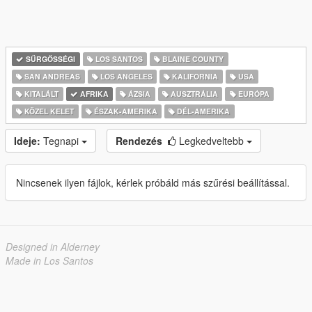
SŰRGŐSSÉGI
LOS SANTOS
BLAINE COUNTY
SAN ANDREAS
LOS ANGELES
KALIFORNIA
USA
KITALÁLT
AFRIKA
ÁZSIA
AUSZTRÁLIA
EURÓPA
KÖZEL KELET
ÉSZAK-AMERIKA
DÉL-AMERIKA
Ideje:
Tegnapi
Rendezés
Legkedveltebb
Nincsenek ilyen fájlok, kérlek próbáld más szűrési beállítással.
Designed in Alderney
Made in Los Santos