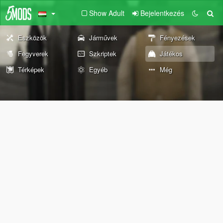
Show Adult
Bejelentkezés
Eszközök
Járművek
Fényezések
Fegyverek
Szkriptek
Játékos
Térképek
Egyéb
Még