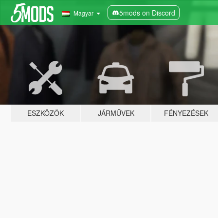
5mods on Discord
Magyar
ESZKÖZÖK
JÁRMŰVEK
FÉNYEZÉSEK