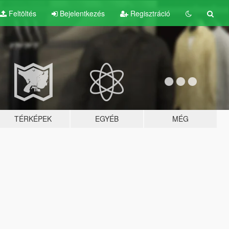
Feltöltés
Bejelentkezés
Regisztráció
TÉRKÉPEK
EGYÉB
MÉG