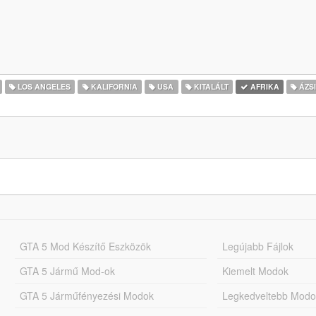
LOS ANGELES
KALIFORNIA
USA
KITALÁLT
AFRIKA
ÁZS
GTA 5 Mod Készítő Eszközök
Legújabb Fájlok
GTA 5 Jármű Mod-ok
Kiemelt Modok
GTA 5 Járműfényezési Modok
Legkedveltebb Modo