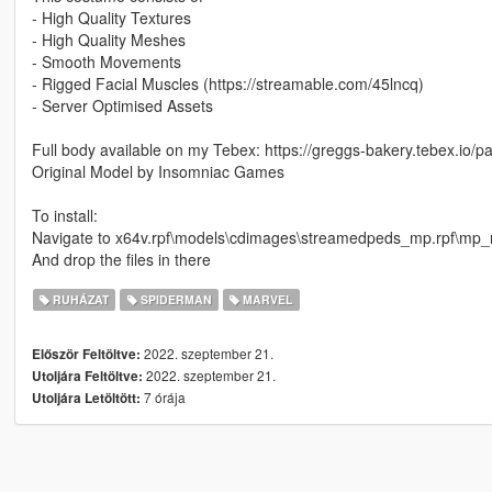
- High Quality Textures
- High Quality Meshes
- Smooth Movements
- Rigged Facial Muscles (https://streamable.com/45lncq)
- Server Optimised Assets
Full body available on my Tebex: https://greggs-bakery.tebex.io
Original Model by Insomniac Games
To install:
Navigate to x64v.rpf\models\cdimages\streamedpeds_mp.rpf\m
And drop the files in there
RUHÁZAT
SPIDERMAN
MARVEL
2022. szeptember 21.
Először Feltöltve:
2022. szeptember 21.
Utoljára Feltöltve:
7 órája
Utoljára Letöltött: