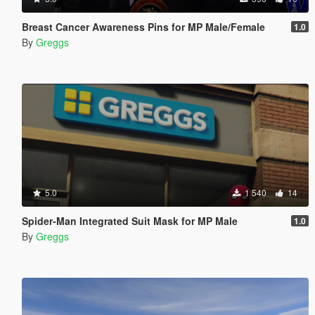
Breast Cancer Awareness Pins for MP Male/Female
1.0
By
Greggs
5.0
1 540
14
Spider-Man Integrated Suit Mask for MP Male
1.0
By
Greggs