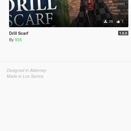
39
1
Drill Scarf
1.0.0
By
935
Designed in Alderney
Made in Los Santos