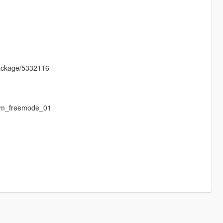
/package/5332116
p_m_freemode_01