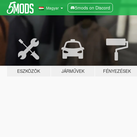
5mods on Discord
Magyar
ESZKÖZÖK
JÁRMŰVEK
FÉNYEZÉSEK