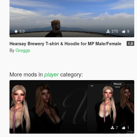
5.0
270
9
Hearsay Brewery T-shirt & Hoodie for MP Male/Female
1.0
By
Greggs
More mods in
category:
player
7
1