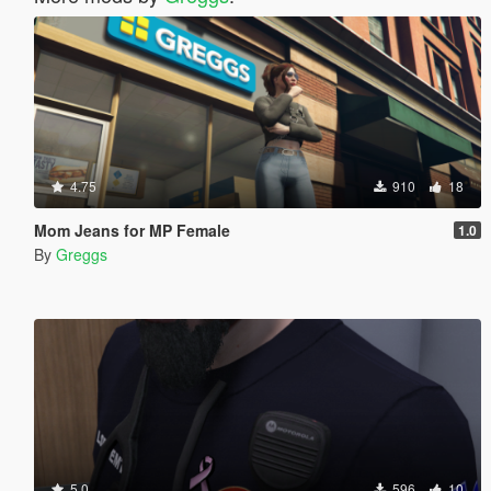
4.75
910
18
Mom Jeans for MP Female
1.0
By
Greggs
5.0
596
10