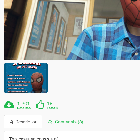
1 201
19
Letöltés
Tetszik
Description
Comments (8)
This costume consists of