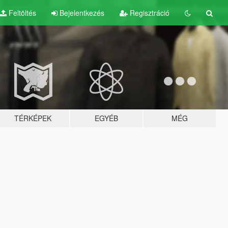
Feltöltés
Bejelentkezés
Regisztráció
TÉRKÉPEK
EGYÉB
MÉG