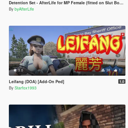
Detention Set - AfterLife for MP Female (fitted on Slut Body)
By
byAfterLife
5.0
38
1
Leifang (DOA) [Add-On Ped]
1.0
By
Starfox1993