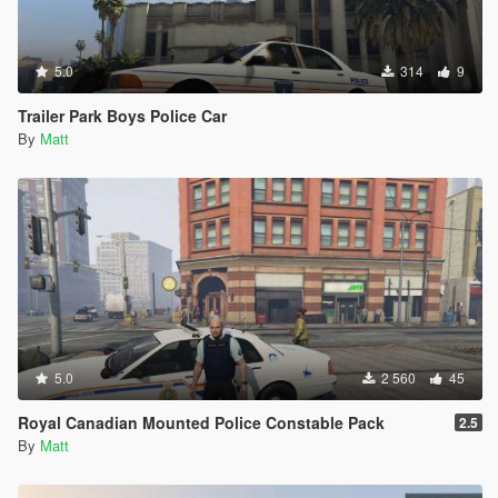
5.0
314
9
Trailer Park Boys Police Car
By
Matt
5.0
2 560
45
Royal Canadian Mounted Police Constable Pack
2.5
By
Matt