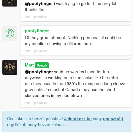
@poofyfinger
i was trying to go for blue grey lol
thanks tho
2016. január 21.
poofyfinger
Oh hey great attempt. Nothing personal, it could be
my monitor showing a different hue.
2016. január 21.
Matt
Szerző
@poofyfinger
yeah no worries i mod for fun
anyways im working on a blue jacket like the retro
one they used in the 1980's the rcmp use long sleeve
grey shirts in most of Canada they use the short
sleeved ones in my hometown
2016. január 22.
Csatlakozz a beszélgetéshez!
Jelentkezz be
vagy
regisztrálj
egy fiókot, hogy hozzászólhass.