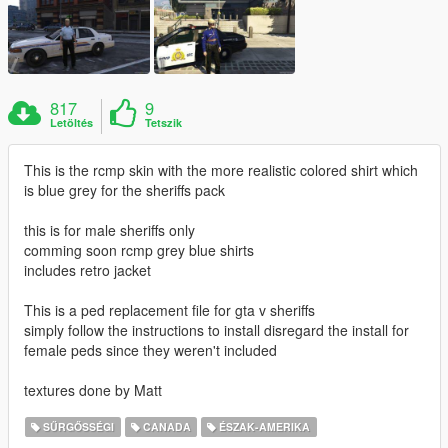
817
9
Letöltés
Tetszik
This is the rcmp skin with the more realistic colored shirt which
is blue grey for the sheriffs pack
this is for male sheriffs only
comming soon rcmp grey blue shirts
includes retro jacket
This is a ped replacement file for gta v sheriffs
simply follow the instructions to install disregard the install for
female peds since they weren't included
textures done by Matt
SŰRGŐSSÉGI
CANADA
ÉSZAK-AMERIKA