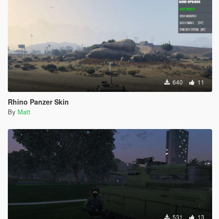
640
11
Rhino Panzer Skin
By
Matt
531
13