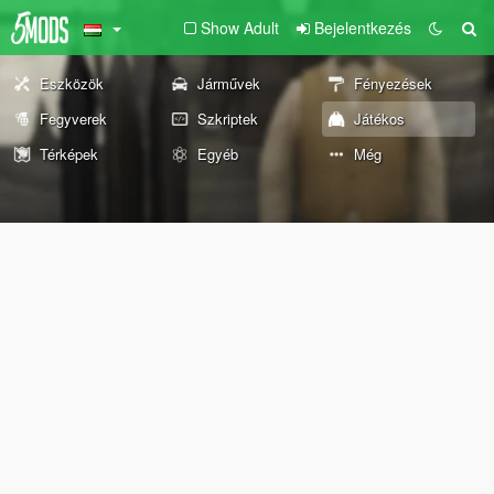
Show Adult
Bejelentkezés
Eszközök
Járművek
Fényezések
Fegyverek
Szkriptek
Játékos
Térképek
Egyéb
Még