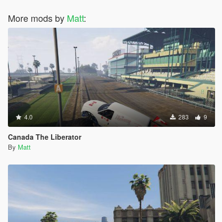
More mods by
Matt
:
4.0
283
9
Canada The Liberator
By
Matt