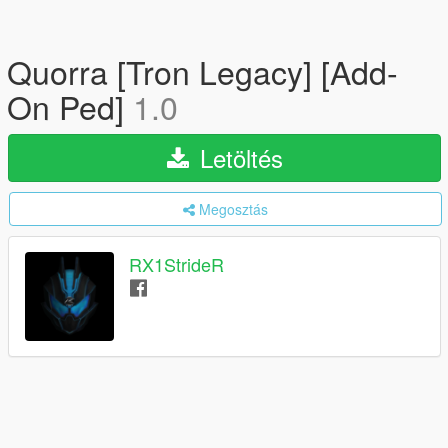
Quorra [Tron Legacy] [Add-
On Ped]
1.0
Letöltés
Megosztás
RX1StrideR