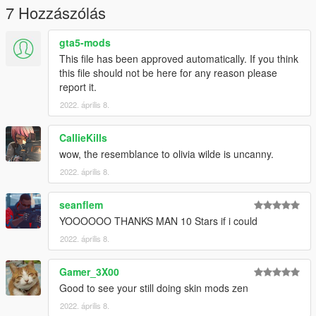
7 Hozzászólás
gta5-mods
This file has been approved automatically. If you think
this file should not be here for any reason please
report it.
2022. április 8.
CallieKills
wow, the resemblance to olivia wilde is uncanny.
2022. április 8.
seanflem
YOOOOOO THANKS MAN 10 Stars if i could
2022. április 8.
Gamer_3X00
Good to see your still doing skin mods zen
2022. április 8.