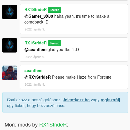
RX1StrideR
Szerző
@Gamer_3X00
haha yeah, it's time to make a
comeback :D
2022. április 9.
RX1StrideR
Szerző
@seanflem
glad you like it :D
2022. április 9.
seanflem
@RX1StrideR
Please make Haze from Fortnite
2022. április 9.
Csatlakozz a beszélgetéshez!
Jelentkezz be
vagy
regisztrálj
egy fiókot, hogy hozzászólhass.
More mods by
RX1StrideR
: