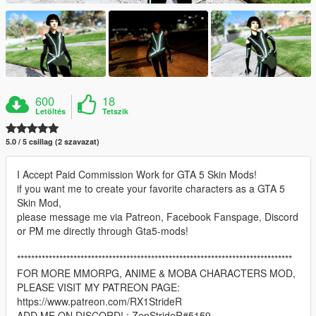
600
18
Letöltés
Tetszik
5.0 / 5 csillag (2 szavazat)
I Accept Paid Commission Work for GTA 5 Skin Mods!
if you want me to create your favorite characters as a GTA 5
Skin Mod,
please message me via Patreon, Facebook Fanspage, Discord
or PM me directly through Gta5-mods!
******************************************************************************
FOR MORE MMORPG, ANIME & MOBA CHARACTERS MOD,
PLEASE VISIT MY PATREON PAGE:
https://www.patreon.com/RX1StrideR
ADD ME ON DISCORD! : ZenStrideR#5159