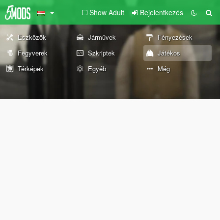
Show Adult
Bejelentkezés
Eszközök
Járművek
Fényezések
Fegyverek
Szkriptek
Játékos
Térképek
Egyéb
Még