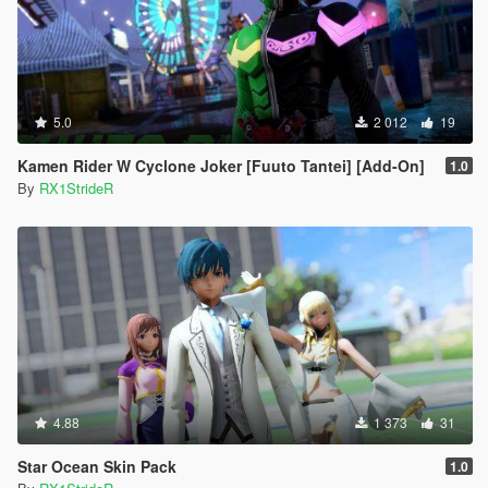
5.0
2 012
19
Kamen Rider W Cyclone Joker [Fuuto Tantei] [Add-On]
1.0
By
RX1StrideR
4.88
1 373
31
Star Ocean Skin Pack
1.0