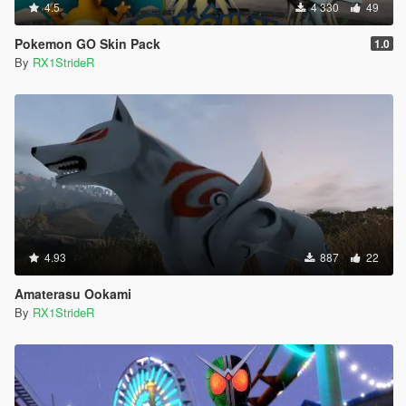
4.5
4 330
49
Pokemon GO Skin Pack
1.0
By
RX1StrideR
4.93
887
22
Amaterasu Ookami
By
RX1StrideR