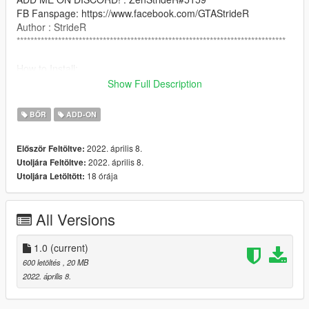
FB Fanspage: https://www.facebook.com/GTAStrideR
Author : StrideR
******************************************************************************
How to Install:
use addonpeds script: https://www.gta5-
Show Full Description
mods.com/scripts/addonpeds-asi-pedselector
BŐR
ADD-ON
NOTICE: PLEASE DO NOT RE-UPLOAD THIS MOD TO ANY
OTHER SITE WITHOUT MY PERMISSION!
2022. április 8.
Először Feltöltve:
2022. április 8.
Utoljára Feltöltve:
******************************************************************************
18 órája
Utoljára Letöltött:
All Versions
1.0
(current)
600 letöltés
, 20 MB
2022. április 8.