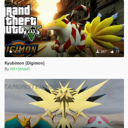
4.75
867
19
Kyubimon [Digimon]
By
RX1StrideR