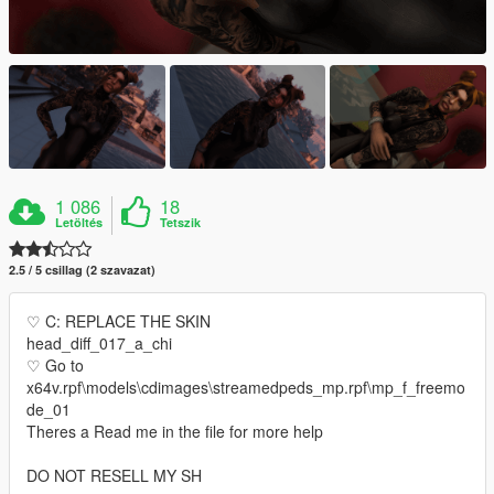
1 086
18
Letöltés
Tetszik
2.5 / 5 csillag (2 szavazat)
♡ C: REPLACE THE SKIN
head_diff_017_a_chi
♡ Go to
x64v.rpf\models\cdimages\streamedpeds_mp.rpf\mp_f_freemo
de_01
Theres a Read me in the file for more help
DO NOT RESELL MY SH