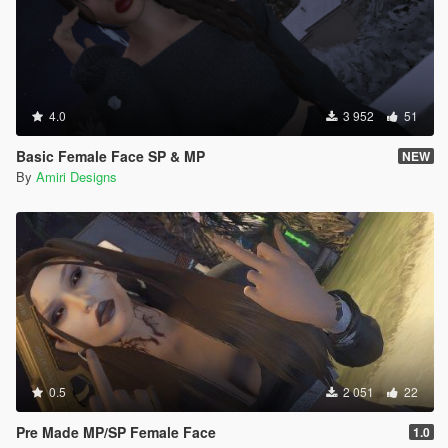
4.0
3 952
51
Basic Female Face SP & MP
NEW
By
Amiri Designs
0.5
2 051
22
Pre Made MP/SP Female Face
1.0