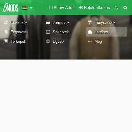
Show Adult
Bejelentkezés
Eszközök
Járművek
Fényezések
Fegyverek
Szkriptek
Játékos
Térképek
Egyéb
Még