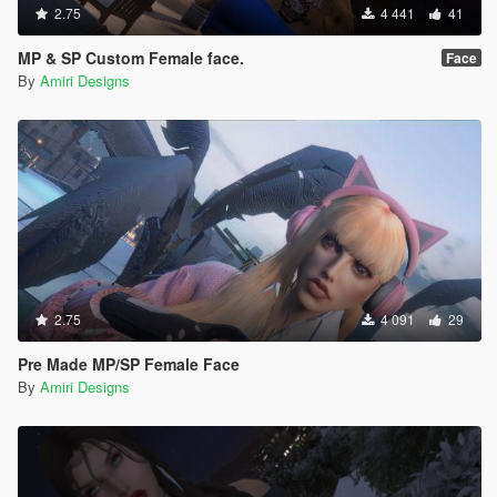
2.75
4 441
41
MP & SP Custom Female face.
Face
By
Amiri Designs
2.75
4 091
29
Pre Made MP/SP Female Face
By
Amiri Designs