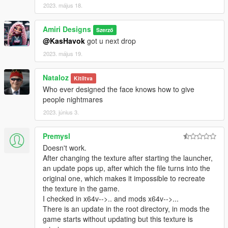
2023. május 18.
Amiri Designs
Szerző
@KasHavok
got u next drop
2023. május 19.
Nataloz
Kitíltva
Who ever designed the face knows how to give
people nightmares
2023. június 3.
Premysl
Doesn't work.
After changing the texture after starting the launcher,
an update pops up, after which the file turns into the
original one, which makes it impossible to recreate
the texture in the game.
I checked in x64v-->.. and mods x64v-->...
There is an update in the root directory, in mods the
game starts without updating but this texture is