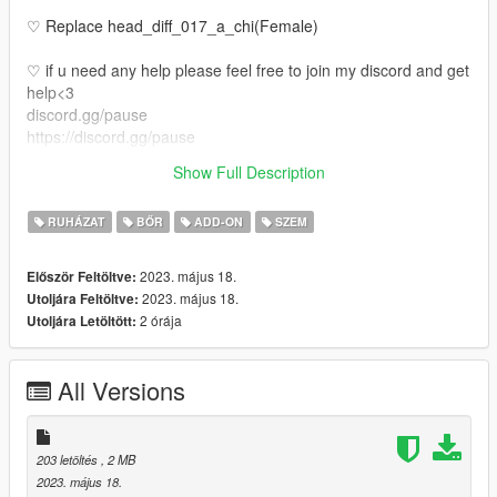
♡ Replace head_diff_017_a_chi(Female)
♡ if u need any help please feel free to join my discord and get
help<3
discord.gg/pause
https://discord.gg/pause
♡ Also if u would like your own face made or body tats or even
Show Full Description
legs come join my discord <3
RUHÁZAT
BŐR
ADD-ON
SZEM
2023. május 18.
Először Feltöltve:
2023. május 18.
Utoljára Feltöltve:
2 órája
Utoljára Letöltött:
All Versions
203 letöltés
, 2 MB
2023. május 18.