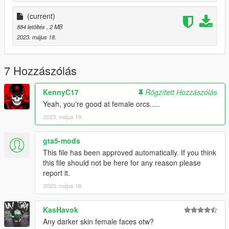
(current)
884 letöltés
, 2 MB
2023. május 18.
7 Hozzászólás
KennyC17
Rögzített Hozzászólás
Yeah, you're good at female orcs.....
2023. május 19.
gta5-mods
This file has been approved automatically. If you think
this file should not be here for any reason please
report it.
2023. május 18.
KasHavok
Any darker skin female faces otw?