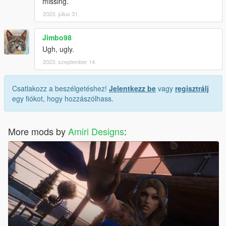
missing.
2023. július 31.
Jimbo98
Ugh, ugly.
2023. szeptember 14.
Csatlakozz a beszélgetéshez!
Jelentkezz be
vagy
regisztrálj
egy fiókot, hogy hozzászólhass.
More mods by
Amiri Designs
: