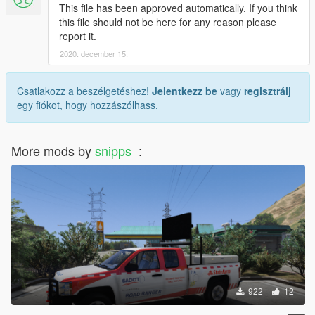
This file has been approved automatically. If you think
this file should not be here for any reason please
report it.
2020. december 15.
Csatlakozz a beszélgetéshez!
Jelentkezz be
vagy
regisztrálj
egy fiókot, hogy hozzászólhass.
More mods by
snipps_
:
922
12