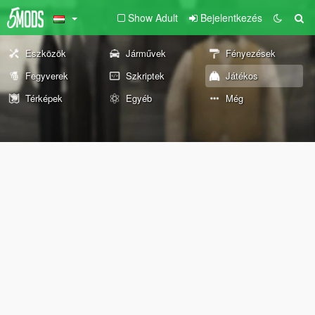
Show Adult
Bejelentkezés
Eszközök
Járművek
Fényezések
Fegyverek
Szkriptek
Játékos
Térképek
Egyéb
Még