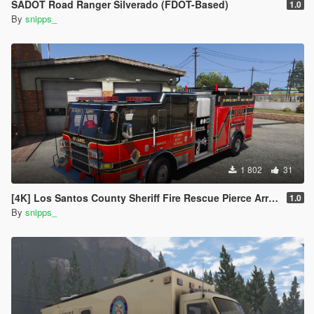
SADOT Road Ranger Silverado (FDOT-Based)
1.0
By
snipps_
1 802
31
[4K] Los Santos County Sheriff Fire Rescue Pierce Arrow (Broward Sheriff)
1.0
By
snipps_