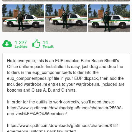
1 227
14
Letöltés
Tetszik
Hello everyone, this is an EUP-enabled Palm Beach Sheriff's
Office uniform pack. Installation is easy, just drag and drop the
folders in the eup_componentpeds folder into the
eup_componentpeds.rpf file in your EUP dlcpack, then add the
included wardrobe.ini entries to your wardrobe.ini. Included are
bottoms and Class A, B, and C shirts.
In order for the outfits to work correctly, you'll need these:
https://www.lcpdfr.com/downloads/gta5mods/character/25692-
eup-vest%EF%BC%86earpiece/
https://www.lcpdfr.com/downloads/gta5mods/character/8151-
emergency-uniforms-pack-law-order/