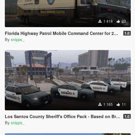
1 418
23
Florida Highway Patrol Mobile Command Center for 2015 Peterbilt 579
1.0
By
snipps_
1 165
11
Los Santos County Sheriff's Office Pack - Based on Broward County
1.0
By
snipps_