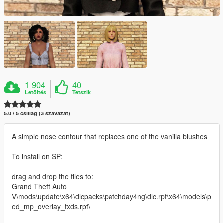
1 904
40
Letöltés
Tetszik
5.0 / 5 csillag (3 szavazat)
A simple nose contour that replaces one of the vanilla blushes
To install on SP:
drag and drop the files to:
Grand Theft Auto
V\mods\update\x64\dlcpacks\patchday4ng\dlc.rpf\x64\models\p
ed_mp_overlay_txds.rpf\