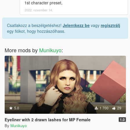
1st character preset,
2022. november 14.
Csatlakozz a beszélgetéshez!
Jelentkezz be
vagy
regisztrálj
egy fiókot, hogy hozzászólhass.
More mods by
Munikuyo
:
5.0
1 700
29
Eyeliner with 2 drawn lashes for MP Female
1.0
By
Munikuyo