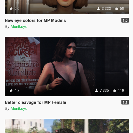
5.0
3 333
50
New eye colors for MP Models
1.0
By
Munikuyo
4.7
7 335
119
Better cleavage for MP Female
1.1
By
Munikuyo