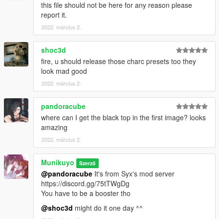
this file should not be here for any reason please
report it.
2022. március 2.
shoc3d
fire, u should release those charc presets too they
look mad good
2022. március 2.
pandoracube
where can I get the black top in the first image? looks
amazing
2022. március 2.
Munikuyo
Szerző
@pandoracube
It's from Syx's mod server
https://discord.gg/75tTWgDg
You have to be a booster tho
@shoc3d
might do it one day ^^