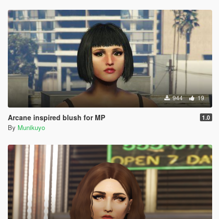
944
19
Arcane inspired blush for MP
1.0
By
Munikuyo