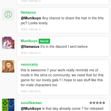
2022. március 3.
llamaxus
@Munikuyo
Any chance to share the hair in the firts
pic? Looks lovely.
2022. március 3.
Munikuyo
Szerző
@llamaxus
It's in the discord I sent before
2022. március 3.
neoncatty
this is awesome !! your work really reminds me of
mods in the sims cc community, we need that for this
game for our lovely gals !! i hope to see stuff like this
for male characters too
2022. március 5.
zurufikarsan
@Munikuyo
is that day already come ? for released