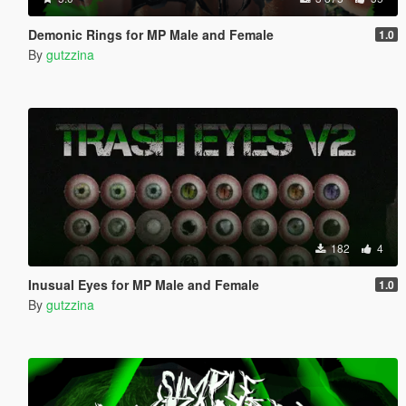
Demonic Rings for MP Male and Female
1.0
By
gutzzina
182
4
Inusual Eyes for MP Male and Female
1.0
By
gutzzina