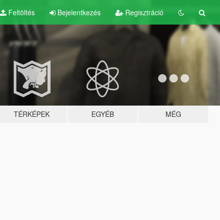
Feltöltés
Bejelentkezés
Regisztráció
TÉRKÉPEK
EGYÉB
MÉG