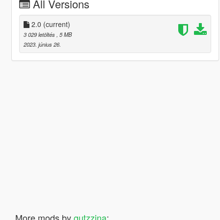
All Versions
2.0
(current)
3 029 letöltés
, 5 MB
2023. június 26.
More mods by
gutzzina
: