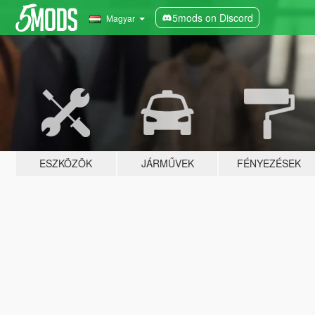
5mods on Discord
Magyar
ESZKÖZÖK
JÁRMŰVEK
FÉNYEZÉSEK