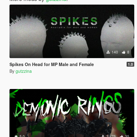
140
8
Spikes On Head for MP Male and Female
1.0
By
gutzzina
5.0
3 875
35