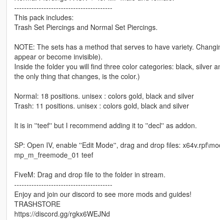
----------------------------------------
This pack includes:
Trash Set Piercings and Normal Set Piercings.
NOTE: The sets has a method that serves to have variety. Changing t
appear or become invisible).
Inside the folder you will find three color categories: black, silver an
the only thing that changes, is the color.)
Normal: 18 positions. unisex : colors gold, black and silver
Trash: 11 positions. unisex : colors gold, black and silver
It is in ''teef'' but I recommend adding it to ''decl'' as addon.
SP: Open IV, enable ''Edit Mode'', drag and drop files: x64v.rp
mp_m_freemode_01 teef
FiveM: Drag and drop file to the folder in stream.
----------------------------------------
Enjoy and join our discord to see more mods and guides!
TRASHSTORE
https://discord.gg/rgkx6WEJNd