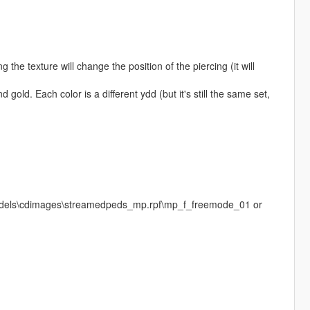
he texture will change the position of the piercing (it will
d gold. Each color is a different ydd (but it's still the same set,
f\models\cdimages\streamedpeds_mp.rpf\mp_f_freemode_01 or