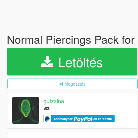
Normal Piercings Pack fo
Letöltés
Megosztás
gutzzina
Adományozz
-on keresztül