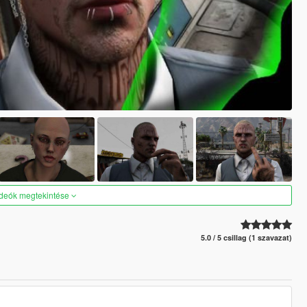
ideók megtekintése
5.0 / 5 csillag (1 szavazat)