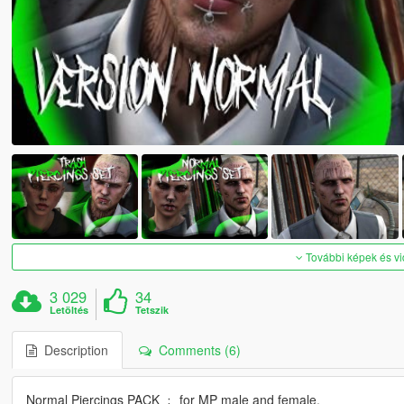
További képek és v
3 029
34
Letöltés
Tetszik
Description
Comments (6)
Normal Piercings PACK ﹕ for MP male and female.