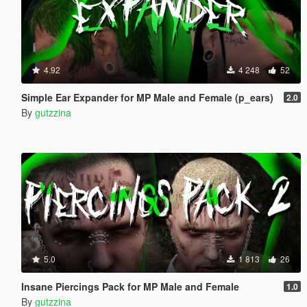
4.92
4 248
52
Simple Ear Expander for MP Male and Female (p_ears)
2.0
By
gutzzina
5.0
1 813
26
Insane Piercings Pack for MP Male and Female
1.0
By
gutzzina