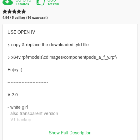
Letöltés
Tetszik
4.94 / 5 csillag (16 szavazat)
USE OPEN IV
> copy & replace the downloaded .ytd file
> x64v.rpf\models\cdimages\componentpeds_a_f_y.rpf\
Enjoy :)
--------------------------
--------------------------
V 2.0
- white girl
- also transparent version
- V1 backup
---------------------------
Show Full Description
---------------------------