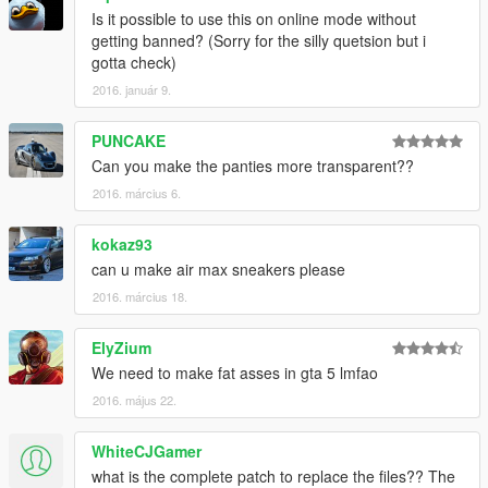
Is it possible to use this on online mode without
getting banned? (Sorry for the silly quetsion but i
gotta check)
2016. január 9.
PUNCAKE
Can you make the panties more transparent??
2016. március 6.
kokaz93
can u make air max sneakers please
2016. március 18.
ElyZium
We need to make fat asses in gta 5 lmfao
2016. május 22.
WhiteCJGamer
what is the complete patch to replace the files?? The