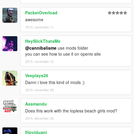
PacketOverload
awesome
2015. november 11.
HeySlickThatsMe
@cannibalisme
use mods folder
you can see how to use it on openiv site
2015. november 12.
Veeplays26
Damn i love this kind of mods ;)
2015. november 29.
Assmandu
Does this work with the topless beach girls mod?
2015. december 30.
flipviduani