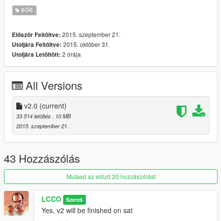
V 1.0
BŐR
- texture mod for a_f_y_beach_01
2015. szeptember 21.
Először Feltöltve:
- new swimsuit textures
2015. október 31.
Utoljára Feltöltve:
- wet look version
2 órája
Utoljára Letöltött:
All Versions
v2.0
(current)
33 514 letöltés
, 10 MB
2015. szeptember 21.
43 Hozzászólás
Mutasd az előző 20 hozzászólást
LCCO
Szerző
Yes, v2 will be finished on sat