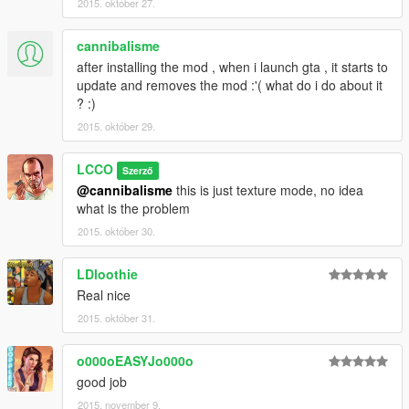
2015. október 27.
cannibalisme
after installing the mod , when i launch gta , it starts to
update and removes the mod :'( what do i do about it
? :)
2015. október 29.
LCCO
Szerző
@cannibalisme
this is just texture mode, no idea
what is the problem
2015. október 30.
LDloothie
Real nice
2015. október 31.
o000oEASYJo000o
good job
2015. november 9.