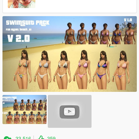
33 516
359