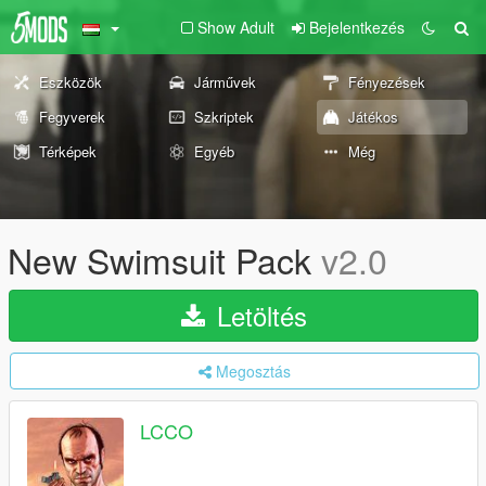
Show Adult
Bejelentkezés
Eszközök
Járművek
Fényezések
Fegyverek
Szkriptek
Játékos
Térképek
Egyéb
Még
New Swimsuit Pack
v2.0
Letöltés
Megosztás
LCCO