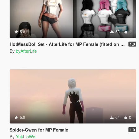
5.0
53
1
HotMessDoll Set - AfterLife for MP Female (fitted on Slut Body)
1.0
By
byAfterLife
5.0
64
0
Spider-Gwen for MP Female
1.0
By
Yuki_oWo