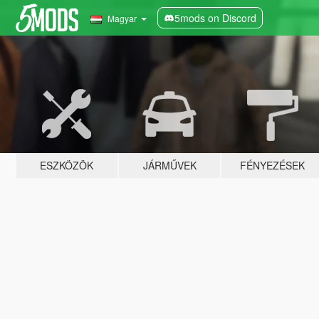
5mods on Discord
Magyar
ESZKÖZÖK
JÁRMŰVEK
FÉNYEZÉSEK