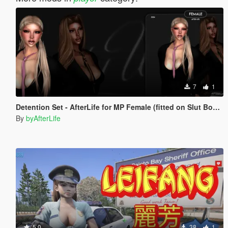
7
1
Detention Set - AfterLife for MP Female (fitted on Slut Body)
By
byAfterLife
5.0
38
1