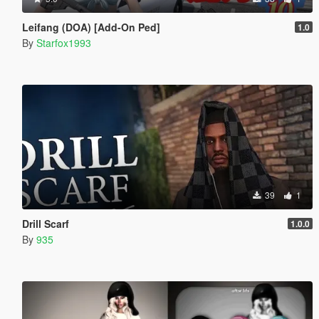
Leifang (DOA) [Add-On Ped]
1.0
By
Starfox1993
39
1
Drill Scarf
1.0.0
By
935