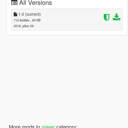
All Versions
1.0
(current)
712 letöltés
, 60 KB
2018. július 29.
More mods in
category:
player