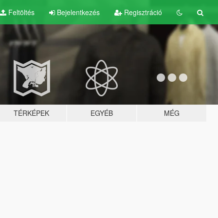
Feltöltés
Bejelentkezés
Regisztráció
TÉRKÉPEK
EGYÉB
MÉG